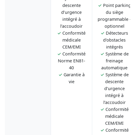
descente
✓
Point parking
d’urgence
du siège
intégré à
programmable -
l’accoudoir
optionnel
✓
Conformité
✓
Détecteurs
médicale
d'obstacles
CEM/EMI
intégrés
✓
Conformité
✓
Système de
Norme EN81-
freinage
40
automatique
✓
Garantie à
✓
Système de
vie
descente
d’urgence
intégré à
l’accoudoir
✓
Conformité
médicale
CEM/EMI
✓
Conformité