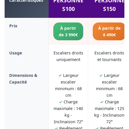
PERSONNE
PERSONNE
Caractéristiques
S100
S150
Prix
À partir
À partir de
de 3 990€
6 490€
Usage
Escaliers droits
Escaliers droits
uniquement
et tournants
Dimensions &
✓
Largeur
✓
Largeur
Capacité
escalier
escalier
minimum : 68
minimum : 68
cm
cm
✓
Charge
✓
Charge
maximale : 140
maximale : 125
kg -
kg - Inclinaison
Inclinaison 72°
72°
✓
Revêtement
✓
Revêtement