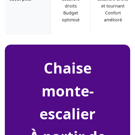
droits
et tournant
Budget
Confort
optimisé
amélioré
chaise
monte-
escalier