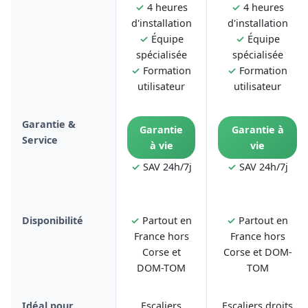
✓
4 heures
✓
4 heures
d'installation
d'installation
✓
Équipe
✓
Équipe
spécialisée
spécialisée
✓
Formation
✓
Formation
utilisateur
utilisateur
Garantie &
Garantie
Garantie à
Service
à vie
vie
✓
SAV 24h/7j
✓
SAV 24h/7j
Disponibilité
✓
Partout en
✓
Partout en
France hors
France hors
Corse et
Corse et DOM-
DOM-TOM
TOM
Idéal pour
Escaliers
Escaliers droits