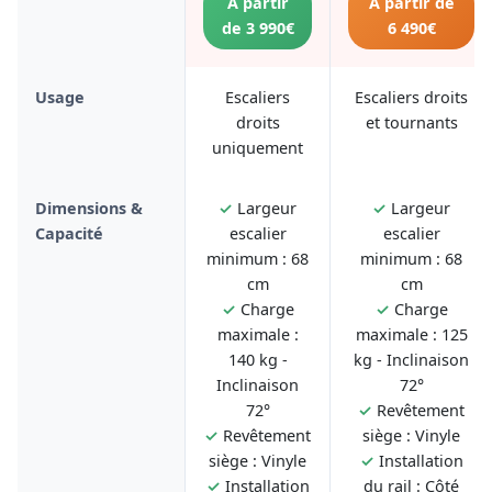
À partir
À partir de
de 3 990€
6 490€
Usage
Escaliers
Escaliers droits
droits
et tournants
uniquement
Dimensions &
✓
Largeur
✓
Largeur
Capacité
escalier
escalier
minimum : 68
minimum : 68
cm
cm
✓
Charge
✓
Charge
maximale :
maximale : 125
140 kg -
kg - Inclinaison
Inclinaison
72°
72°
✓
Revêtement
✓
Revêtement
siège : Vinyle
siège : Vinyle
✓
Installation
✓
Installation
du rail : Côté