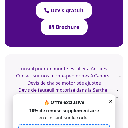
Devis gratuit
Brochure
Conseil pour un monte-escalier à Antibes
-
Conseil sur nos monte-personnes à Cahors
-
Devis de chaise motorisée ajustée
Devis de fauteuil motorisé dans la Sarthe
-
Devis pour un monte-escalier d'intérieur
-
×
🔥 Offre exclusive
Devis de monte-escalier à Marseille
10% de remise supplémentaire
Devis de monte-escaliers à Toulouse
-
en cliquant sur le code :
Expert de la chaise d'escaliers dans le jardin
-
Expert de la chaise d'escaliers dans la maison