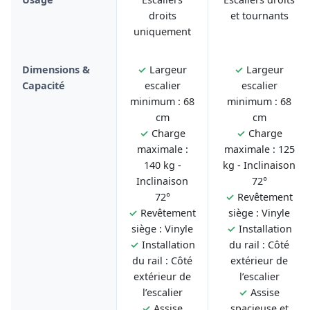
droits
et tournants
uniquement
Dimensions &
✓
Largeur
✓
Largeur
Capacité
escalier
escalier
minimum : 68
minimum : 68
cm
cm
✓
Charge
✓
Charge
maximale :
maximale : 125
140 kg -
kg - Inclinaison
Inclinaison
72°
72°
✓
Revêtement
✓
Revêtement
siège : Vinyle
siège : Vinyle
✓
Installation
✓
Installation
du rail : Côté
du rail : Côté
extérieur de
extérieur de
l’escalier
l’escalier
✓
Assise
✓
Assise
spacieuse et