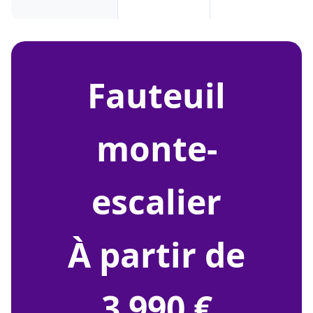
fauteuil
monte-
escalier
À partir de
3 990 €