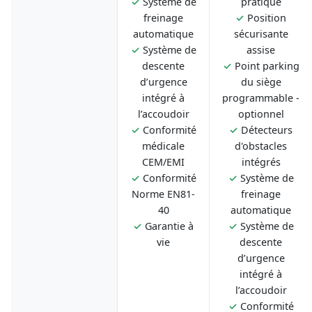
✓
Système de
pratique
freinage
✓
Position
automatique
sécurisante
✓
Système de
assise
descente
✓
Point parking
d’urgence
du siège
intégré à
programmable -
l’accoudoir
optionnel
✓
Conformité
✓
Détecteurs
médicale
d'obstacles
CEM/EMI
intégrés
✓
Conformité
✓
Système de
Norme EN81-
freinage
40
automatique
✓
Garantie à
✓
Système de
vie
descente
d’urgence
intégré à
l’accoudoir
✓
Conformité