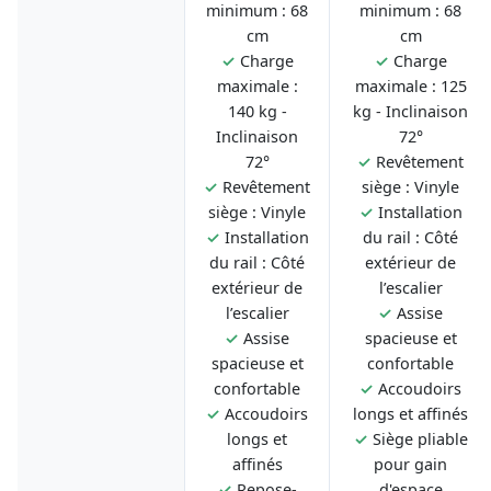
minimum : 68
minimum : 68
cm
cm
✓
Charge
✓
Charge
maximale :
maximale : 125
140 kg -
kg - Inclinaison
Inclinaison
72°
72°
✓
Revêtement
✓
Revêtement
siège : Vinyle
siège : Vinyle
✓
Installation
✓
Installation
du rail : Côté
du rail : Côté
extérieur de
extérieur de
l’escalier
l’escalier
✓
Assise
✓
Assise
spacieuse et
spacieuse et
confortable
confortable
✓
Accoudoirs
✓
Accoudoirs
longs et affinés
longs et
✓
Siège pliable
affinés
pour gain
✓
Repose-
d'espace