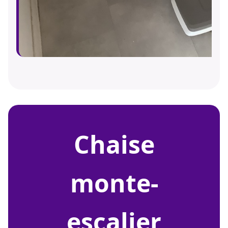
chaise
monte-
escalier