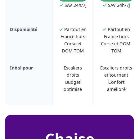
✓
SAV 24h/7j
✓
SAV 24h/7j
Disponibilité
✓
Partout en
✓
Partout en
France hors
France hors
Corse et
Corse et DOM-
DOM-TOM
TOM
Idéal pour
Escaliers
Escaliers droits
droits
et tournant
Budget
Confort
optimisé
amélioré
chaise