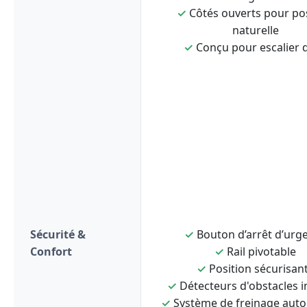
✓
Côtés ouverts pour po
naturelle
✓
Conçu pour escalier d
Sécurité &
✓
Bouton d’arrêt d’urg
Confort
✓
Rail pivotable
✓
Position sécurisan
✓
Détecteurs d'obstacles i
✓
Système de freinage aut