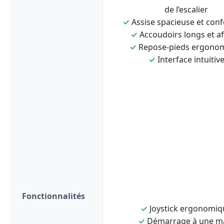
de l’escalier
✓
Assise spacieuse et conf
✓
Accoudoirs longs et af
✓
Repose-pieds ergono
✓
Interface intuitiv
Fonctionnalités
✓
Joystick ergonomiq
✓
Démarrage à une m