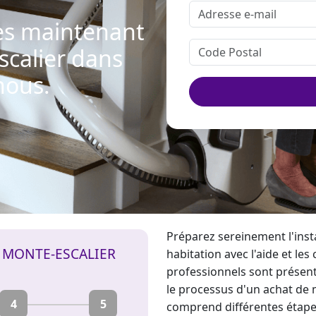
s maintenant
escalier dans
nous.
Préparez sereinement l'insta
E MONTE-ESCALIER
habitation avec l'aide et les
professionnels sont présents
le processus d'un achat de
4
5
comprend différentes étapes