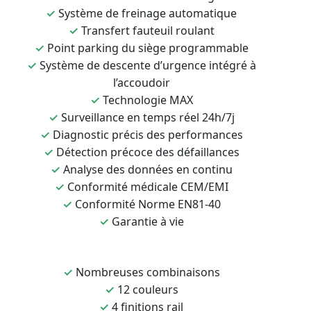
✓
Système de freinage automatique
✓
Transfert fauteuil roulant
✓
Point parking du siège programmable
✓
Système de descente d’urgence intégré à
l’accoudoir
✓
Technologie MAX
✓
Surveillance en temps réel 24h/7j
✓
Diagnostic précis des performances
✓
Détection précoce des défaillances
✓
Analyse des données en continu
✓
Conformité médicale CEM/EMI
✓
Conformité Norme EN81-40
✓
Garantie à vie
✓
Nombreuses combinaisons
✓
12 couleurs
✓
4 finitions rail