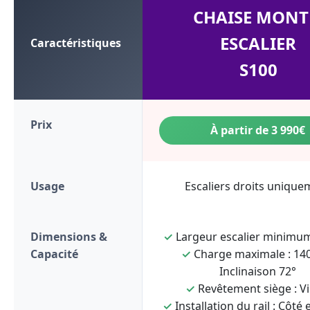
CHAISE MONT
ESCALIER
Caractéristiques
S100
Prix
À partir de 3 990€
Usage
Escaliers droits unique
Dimensions &
✓
Largeur escalier minimum
Capacité
✓
Charge maximale : 140
Inclinaison 72°
✓
Revêtement siège : Vi
✓
Installation du rail : Côté 