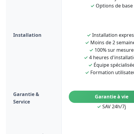
✓
Options de base
Installation
✓
Installation expre
✓
Moins de 2 semain
✓
100% sur mesure
✓
4 heures d'installat
✓
Équipe spécialisé
✓
Formation utilisate
Garantie &
Garantie à vie
Service
✓
SAV 24h/7j