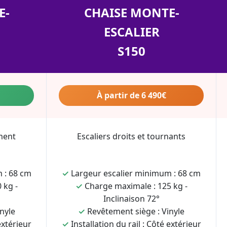
E-
CHAISE MONTE-
ESCALIER
S150
À partir de 6 490€
ment
Escaliers droits et tournants
 : 68 cm
✓
Largeur escalier minimum : 68 cm
 kg -
✓
Charge maximale : 125 kg -
Inclinaison 72°
nyle
✓
Revêtement siège : Vinyle
extérieur
✓
Installation du rail : Côté extérieur