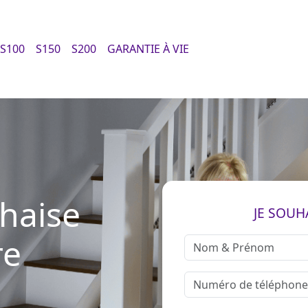
S100
S150
S200
GARANTIE À VIE
chaise
JE SOUH
re