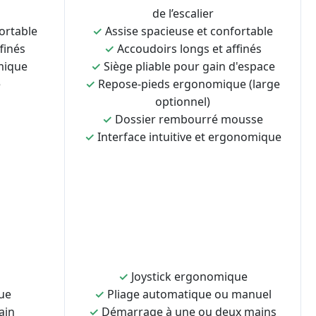
de l’escalier
ortable
✓
Assise spacieuse et confortable
finés
✓
Accoudoirs longs et affinés
mique
✓
Siège pliable pour gain d'espace
e
✓
Repose-pieds ergonomique (large
optionnel)
✓
Dossier rembourré mousse
✓
Interface intuitive et ergonomique
✓
Joystick ergonomique
ue
✓
Pliage automatique ou manuel
ain
✓
Démarrage à une ou deux mains