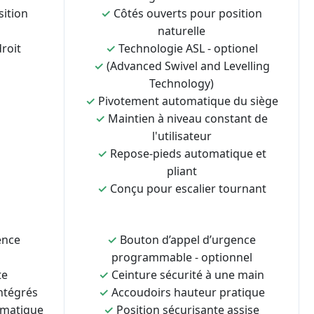
sition
✓
Côtés ouverts pour position
naturelle
roit
✓
Technologie ASL - optionel
✓
(Advanced Swivel and Levelling
Technology)
✓
Pivotement automatique du siège
✓
Maintien à niveau constant de
l'utilisateur
✓
Repose-pieds automatique et
pliant
✓
Conçu pour escalier tournant
ence
✓
Bouton d’appel d’urgence
programmable - optionnel
te
✓
Ceinture sécurité à une main
ntégrés
✓
Accoudoirs hauteur pratique
omatique
✓
Position sécurisante assise