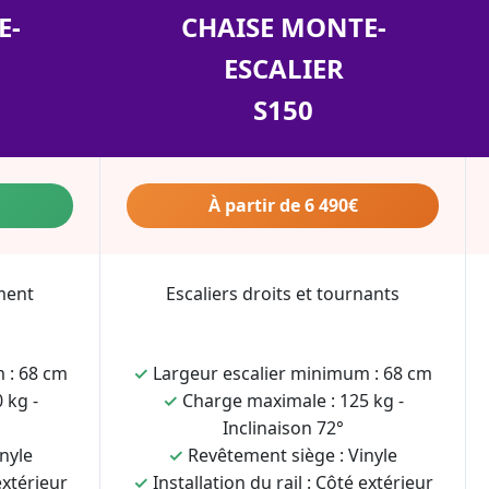
E-
CHAISE MONTE-
ESCALIER
S150
À partir de 6 490€
ment
Escaliers droits et tournants
 : 68 cm
✓
Largeur escalier minimum : 68 cm
 kg -
✓
Charge maximale : 125 kg -
Inclinaison 72°
nyle
✓
Revêtement siège : Vinyle
extérieur
✓
Installation du rail : Côté extérieur