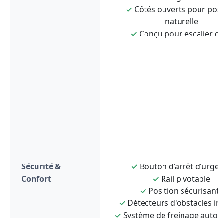
✓
Côtés ouverts pour po
naturelle
✓
Conçu pour escalier d
Sécurité &
✓
Bouton d’arrêt d’urg
Confort
✓
Rail pivotable
✓
Position sécurisan
✓
Détecteurs d'obstacles i
✓
Système de freinage aut