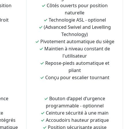
sition
✓
Côtés ouverts pour position
naturelle
roit
✓
Technologie ASL - optionel
✓
(Advanced Swivel and Levelling
Technology)
✓
Pivotement automatique du siège
✓
Maintien à niveau constant de
l'utilisateur
✓
Repose-pieds automatique et
pliant
✓
Conçu pour escalier tournant
ence
✓
Bouton d’appel d’urgence
programmable - optionnel
te
✓
Ceinture sécurité à une main
ntégrés
✓
Accoudoirs hauteur pratique
omatique
✓
Position sécurisante assise