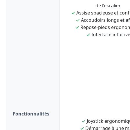
de l’escalier
✓
Assise spacieuse et conf
✓
Accoudoirs longs et af
✓
Repose-pieds ergono
✓
Interface intuitiv
Fonctionnalités
✓
Joystick ergonomiq
✓
Démarrage à une m