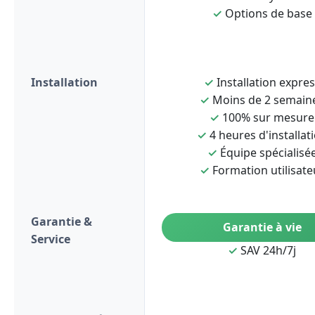
✓
Options de base
Installation
✓
Installation expre
✓
Moins de 2 semain
✓
100% sur mesure
✓
4 heures d'installat
✓
Équipe spécialisé
✓
Formation utilisate
Garantie &
Garantie à vie
Service
✓
SAV 24h/7j