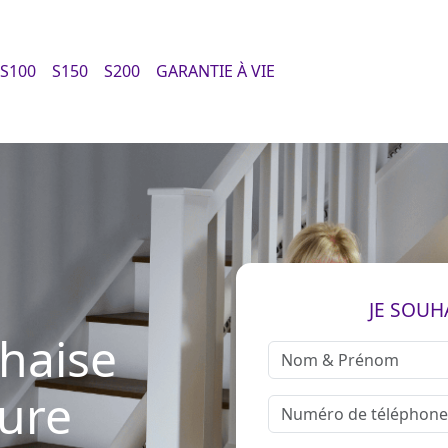
S100
S150
S200
GARANTIE À VIE
JE SOUH
chaise
sure