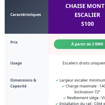
CHAISE MONT
ESCALIER
Caractéristiques
S100
Prix
À partir de 3 990€
Usage
Escaliers droits unique
Dimensions &
✓
Largeur escalier minimum
Capacité
✓
Charge maximale : 140
Inclinaison 72°
✓
Revêtement siège : Vi
✓
Installation du rail : Côté 