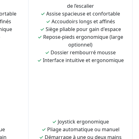
de l’escalier
ortable
✓
Assise spacieuse et confortable
finés
✓
Accoudoirs longs et affinés
mique
✓
Siège pliable pour gain d'espace
e
✓
Repose-pieds ergonomique (large
optionnel)
✓
Dossier rembourré mousse
✓
Interface intuitive et ergonomique
✓
Joystick ergonomique
ue
✓
Pliage automatique ou manuel
ain
✓
Démarrage à une ou deux mains