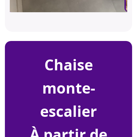
chaise
monte-
escalier
À partir de