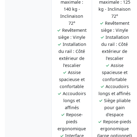
maximale :
maximale : 125
140 kg -
kg - Inclinaison
Inclinaison
72°
72°
✓
Revêtement
✓
Revêtement
siège : Vinyle
siège : Vinyle
✓
Installation
✓
Installation
du rail : Côté
du rail : Côté
extérieur de
extérieur de
l’escalier
l’escalier
✓
Assise
✓
Assise
spacieuse et
spacieuse et
confortable
confortable
✓
Accoudoirs
✓
Accoudoirs
longs et affinés
longs et
✓
Siège pliable
affinés
pour gain
✓
Repose-
d'espace
pieds
✓
Repose-pieds
ergonomique
ergonomique
✓
Interface
(large optionnel)