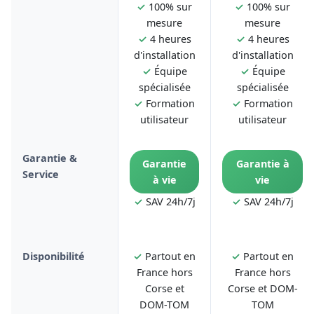
✓
100% sur
✓
100% sur
mesure
mesure
✓
4 heures
✓
4 heures
d'installation
d'installation
✓
Équipe
✓
Équipe
spécialisée
spécialisée
✓
Formation
✓
Formation
utilisateur
utilisateur
Garantie &
Garantie
Garantie à
Service
à vie
vie
✓
SAV 24h/7j
✓
SAV 24h/7j
Disponibilité
✓
Partout en
✓
Partout en
France hors
France hors
Corse et
Corse et DOM-
DOM-TOM
TOM