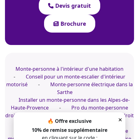
Devis gratuit
Brochure
Monte-personne à l'intérieur d'une habitation
-
Conseil pour un monte-escalier d'intérieur
motorisé
-
Monte-personne électrique dans la
Sarthe
Installer un monte-personne dans les Alpes-de-
Haute-Provence
-
Pro du monte-personne
droit
-
Installer un fauteuil sur un escalier droit
×
🔥 Offre exclusive
à l'extérieur d'un appartement
10% de remise supplémentaire
Monte-personne à Blois
-
Fabricant de
en cliquant sur le code :
monte-personne ajusté
-
Installer une chaise