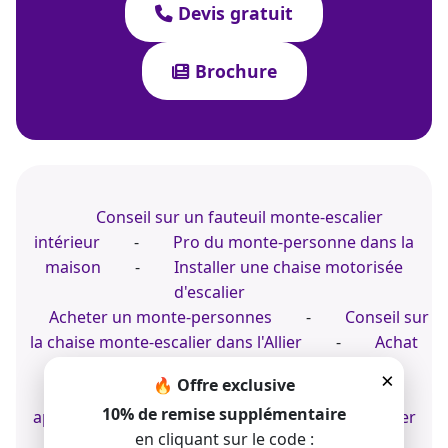
Devis gratuit
Brochure
Conseil sur un fauteuil monte-escalier
intérieur
-
Pro du monte-personne dans la
maison
-
Installer une chaise motorisée
d'escalier
Acheter un monte-personnes
-
Conseil sur
la chaise monte-escalier dans l'Allier
-
Achat
d'un fauteuil pour escalier intérieur
×
🔥 Offre exclusive
Conseil pour un monte-personne en
10% de remise supplémentaire
appartement
-
Expert du fauteuil d'escalier
en cliquant sur le code :
dans le logement
-
Achat d'un fauteuil