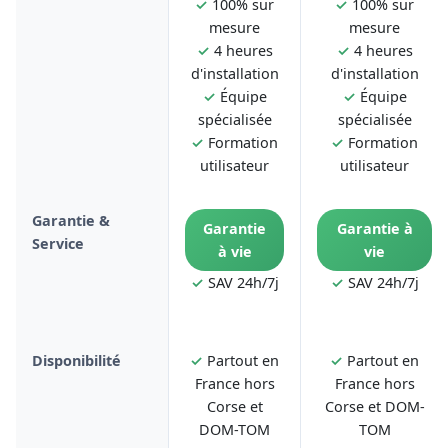
✓
100% sur
✓
100% sur
mesure
mesure
✓
4 heures
✓
4 heures
d'installation
d'installation
✓
Équipe
✓
Équipe
spécialisée
spécialisée
✓
Formation
✓
Formation
utilisateur
utilisateur
Garantie &
Garantie
Garantie à
Service
à vie
vie
✓
SAV 24h/7j
✓
SAV 24h/7j
Disponibilité
✓
Partout en
✓
Partout en
France hors
France hors
Corse et
Corse et DOM-
DOM-TOM
TOM