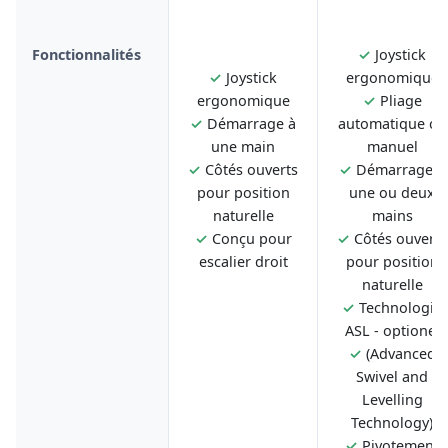
Fonctionnalités
✓
Joystick
✓
Joystick
ergonomique
ergonomique
✓
Pliage
✓
Démarrage à
automatique ou
une main
manuel
✓
Côtés ouverts
✓
Démarrage à
pour position
une ou deux
naturelle
mains
✓
Conçu pour
✓
Côtés ouverts
escalier droit
pour position
naturelle
✓
Technologie
ASL - optionel
✓
(Advanced
Swivel and
Levelling
Technology)
✓
Pivotement