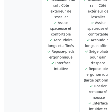
rail : Côté
rail : Côté
extérieur de
extérieur de
l’escalier
l’escalier
✓
Assise
✓
Assise
spacieuse et
spacieuse et
confortable
confortable
✓
Accoudoirs
✓
Accoudoirs
longs et affinés
longs et affinés
✓
Repose-pieds
✓
Siège pliable
ergonomique
pour gain
✓
Interface
d'espace
intuitive
✓
Repose-pieds
ergonomique
(large optionnel
✓
Dossier
rembourré
mousse
✓
Interface
intuitive et