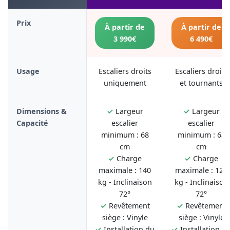
Prix
À partir de
À partir de
3 990€
6 490€
Usage
Escaliers droits
Escaliers droits
uniquement
et tournants
Dimensions &
✓
Largeur
✓
Largeur
Capacité
escalier
escalier
minimum : 68
minimum : 68
cm
cm
✓
Charge
✓
Charge
maximale : 140
maximale : 125
kg - Inclinaison
kg - Inclinaison
72°
72°
✓
Revêtement
✓
Revêtement
siège : Vinyle
siège : Vinyle
✓
Installation du
✓
Installation d