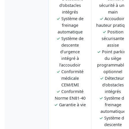
d'obstacles
sécurité à une
intégrés
main
✓
Système de
✓
Accoudoirs
freinage
hauteur pratiqu
automatique
✓
Position
✓
Système de
sécurisante
descente
assise
d’urgence
✓
Point parking
intégré à
du siège
l’accoudoir
programmable -
✓
Conformité
optionnel
médicale
✓
Détecteurs
CEM/EMI
d'obstacles
✓
Conformité
intégrés
Norme EN81-40
✓
Système de
✓
Garantie à vie
freinage
automatique
✓
Système de
descente