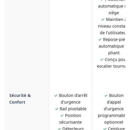
automatique du
siège
✓
Maintien à
niveau constant
de l'utilisateur
✓
Repose-pieds
automatique et
pliant
✓
Conçu pour
escalier tournan
Sécurité &
✓
Bouton d’arrêt
✓
Bouton
Confort
d’urgence
d’appel
✓
Rail pivotable
d’urgence
✓
Position
programmable -
sécurisante
optionnel
✓
Détecteurs
✓
Ceinture