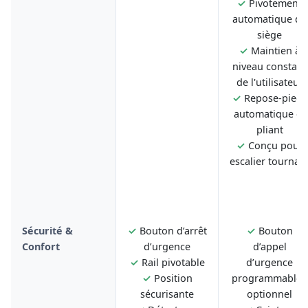
✓
Pivotement
automatique du
siège
✓
Maintien à
niveau constant
de l'utilisateur
✓
Repose-pieds
automatique et
pliant
✓
Conçu pour
escalier tournan
Sécurité &
✓
Bouton d’arrêt
✓
Bouton
Confort
d’urgence
d’appel
✓
Rail pivotable
d’urgence
✓
Position
programmable -
sécurisante
optionnel