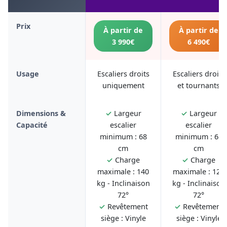
Prix
À partir de
À partir de
3 990€
6 490€
Usage
Escaliers droits
Escaliers droits
uniquement
et tournants
Dimensions &
✓
Largeur
✓
Largeur
Capacité
escalier
escalier
minimum : 68
minimum : 68
cm
cm
✓
Charge
✓
Charge
maximale : 140
maximale : 125
kg - Inclinaison
kg - Inclinaison
72°
72°
✓
Revêtement
✓
Revêtement
siège : Vinyle
siège : Vinyle