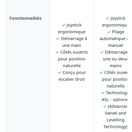
Fonctionnalités
✓
Joystick
✓
Joystick
ergonomique
ergonomique
✓
Pliage
✓
Démarrage à
automatique ou
une main
manuel
✓
Côtés ouverts
✓
Démarrage à
pour position
une ou deux
naturelle
mains
✓
Conçu pour
✓
Côtés ouverts
escalier droit
pour position
naturelle
✓
Technologie
ASL - optionel
✓
(Advanced
Swivel and
Levelling
Technology)