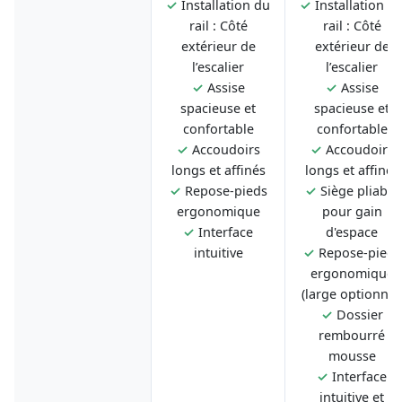
✓
Installation du
✓
Installation d
rail : Côté
rail : Côté
extérieur de
extérieur de
l’escalier
l’escalier
✓
Assise
✓
Assise
spacieuse et
spacieuse et
confortable
confortable
✓
Accoudoirs
✓
Accoudoirs
longs et affinés
longs et affinés
✓
Repose-pieds
✓
Siège pliable
ergonomique
pour gain
✓
Interface
d'espace
intuitive
✓
Repose-pieds
ergonomique
(large optionnel
✓
Dossier
rembourré
mousse
✓
Interface
intuitive et