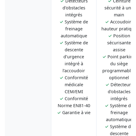
✓
Détecteurs
✓
Ceinture
d'obstacles
sécurité à une
intégrés
main
✓
Système de
✓
Accoudoirs
freinage
hauteur pratiqu
automatique
✓
Position
✓
Système de
sécurisante
descente
assise
d’urgence
✓
Point parking
intégré à
du siège
l’accoudoir
programmable -
✓
Conformité
optionnel
médicale
✓
Détecteurs
CEM/EMI
d'obstacles
✓
Conformité
intégrés
Norme EN81-40
✓
Système de
✓
Garantie à vie
freinage
automatique
✓
Système de
descente