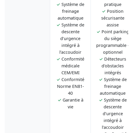
✓
Système de
pratique
freinage
✓
Position
automatique
sécurisante
✓
Système de
assise
descente
✓
Point parking
d’urgence
du siège
intégré à
programmable -
l’accoudoir
optionnel
✓
Conformité
✓
Détecteurs
médicale
d'obstacles
CEM/EMI
intégrés
✓
Conformité
✓
Système de
Norme EN81-
freinage
40
automatique
✓
Garantie à
✓
Système de
vie
descente
d’urgence
intégré à
l’accoudoir