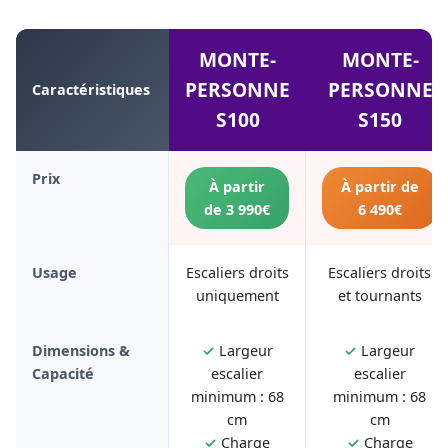
MONTE-
MONTE-
PERSONNE
PERSONNE
Caractéristiques
S100
S150
Prix
À partir
À partir de
de 3 990€
6 490€
Usage
Escaliers droits
Escaliers droits
uniquement
et tournants
Dimensions &
✓
Largeur
✓
Largeur
Capacité
escalier
escalier
minimum : 68
minimum : 68
cm
cm
✓
Charge
✓
Charge