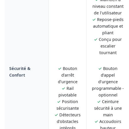
niveau constant
de l'utilisateur
✓
Repose-pieds
automatique et
pliant
✓
Conçu pour
escalier
tournant
Sécurité &
✓
Bouton
✓
Bouton
Confort
d’arrêt
d’appel
d’urgence
d’urgence
✓
Rail
programmable -
pivotable
optionnel
✓
Position
✓
Ceinture
sécurisante
sécurité à une
✓
Détecteurs
main
d'obstacles
✓
Accoudoirs
intégrés
hauteur