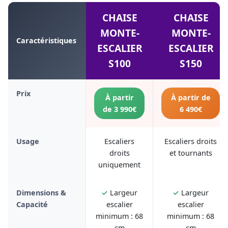
CHAISE
CHAISE
MONTE-
MONTE-
Caractéristiques
ESCALIER
ESCALIER
S100
S150
Prix
À partir
À partir de
de 3 990€
6 490€
Usage
Escaliers
Escaliers droits
droits
et tournants
uniquement
Dimensions &
✓
Largeur
✓
Largeur
Capacité
escalier
escalier
minimum : 68
minimum : 68
cm
cm