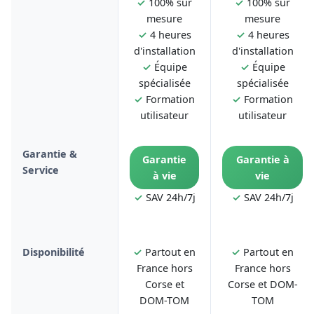
✓
100% sur
✓
100% sur
mesure
mesure
✓
4 heures
✓
4 heures
d'installation
d'installation
✓
Équipe
✓
Équipe
spécialisée
spécialisée
✓
Formation
✓
Formation
utilisateur
utilisateur
Garantie &
Garantie
Garantie à
Service
à vie
vie
✓
SAV 24h/7j
✓
SAV 24h/7j
Disponibilité
✓
Partout en
✓
Partout en
France hors
France hors
Corse et
Corse et DOM-
DOM-TOM
TOM