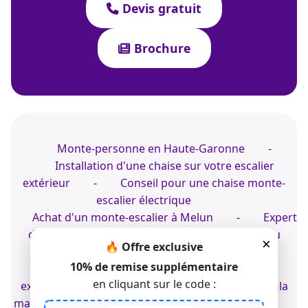
Devis gratuit
Brochure
Monte-personne en Haute-Garonne
-
Installation d'une chaise sur votre escalier
extérieur
-
Conseil pour une chaise monte-
escalier électrique
Achat d'un monte-escalier à Melun
-
Expert
du monte-escalier dans le jardin
-
Pro du
×
🔥 Offre exclusive
monte-personne dans le logement
10% de remise supplémentaire
Expert du fauteuil d'escaliers sur mesure en
en cliquant sur le code :
extérieur
-
Siège motorisé à l'extérieur de la
maison
-
Prix d'un monte-escalier à Figeac