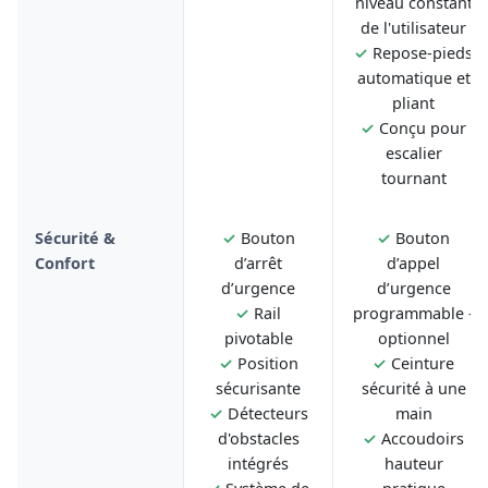
niveau constant
de l'utilisateur
✓
Repose-pieds
automatique et
pliant
✓
Conçu pour
escalier
tournant
Sécurité &
✓
Bouton
✓
Bouton
Confort
d’arrêt
d’appel
d’urgence
d’urgence
✓
Rail
programmable -
pivotable
optionnel
✓
Position
✓
Ceinture
sécurisante
sécurité à une
✓
Détecteurs
main
d'obstacles
✓
Accoudoirs
intégrés
hauteur