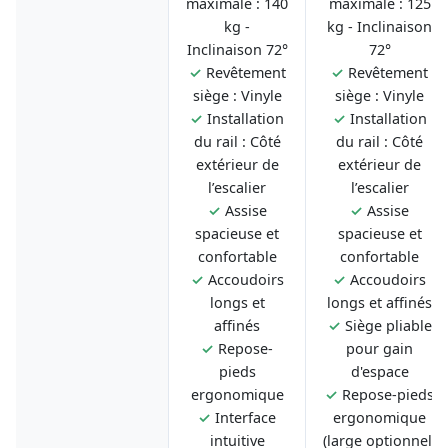
maximale : 140
maximale : 125
kg -
kg - Inclinaison
Inclinaison 72°
72°
✓
Revêtement
✓
Revêtement
siège : Vinyle
siège : Vinyle
✓
Installation
✓
Installation
du rail : Côté
du rail : Côté
extérieur de
extérieur de
l’escalier
l’escalier
✓
Assise
✓
Assise
spacieuse et
spacieuse et
confortable
confortable
✓
Accoudoirs
✓
Accoudoirs
longs et
longs et affinés
affinés
✓
Siège pliable
✓
Repose-
pour gain
pieds
d'espace
ergonomique
✓
Repose-pieds
✓
Interface
ergonomique
intuitive
(large optionnel)