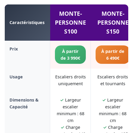
MONTE-
MONTE-
PERSONNE
PERSONNE
Caractéristiques
S100
S150
Prix
À partir
À partir de
de 3 990€
6 490€
Usage
Escaliers droits
Escaliers droits
uniquement
et tournants
Dimensions &
✓
Largeur
✓
Largeur
Capacité
escalier
escalier
minimum : 68
minimum : 68
cm
cm
✓
Charge
✓
Charge