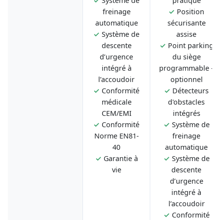
✓
Système de
pratique
freinage
✓
Position
automatique
sécurisante
✓
Système de
assise
descente
✓
Point parking
d’urgence
du siège
intégré à
programmable -
l’accoudoir
optionnel
✓
Conformité
✓
Détecteurs
médicale
d'obstacles
CEM/EMI
intégrés
✓
Conformité
✓
Système de
Norme EN81-
freinage
40
automatique
✓
Garantie à
✓
Système de
vie
descente
d’urgence
intégré à
l’accoudoir
✓
Conformité