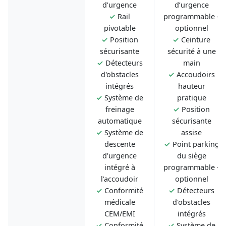
d’urgence
d’urgence
✓
Rail
programmable -
pivotable
optionnel
✓
Position
✓
Ceinture
sécurisante
sécurité à une
✓
Détecteurs
main
d'obstacles
✓
Accoudoirs
intégrés
hauteur
✓
Système de
pratique
freinage
✓
Position
automatique
sécurisante
✓
Système de
assise
descente
✓
Point parking
d’urgence
du siège
intégré à
programmable -
l’accoudoir
optionnel
✓
Conformité
✓
Détecteurs
médicale
d'obstacles
CEM/EMI
intégrés
✓
Conformité
✓
Système de