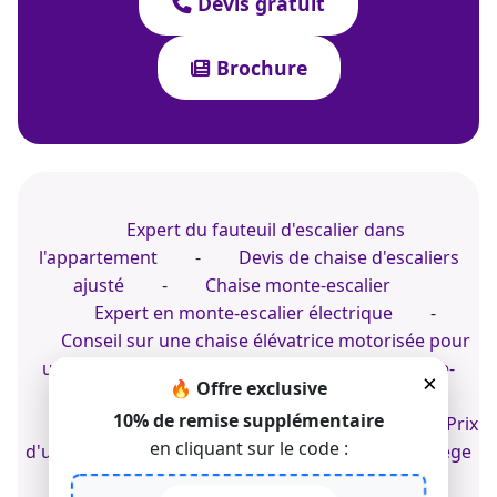
Devis gratuit
Brochure
Expert du fauteuil d'escalier dans
l'appartement
-
Devis de chaise d'escaliers
ajusté
-
Chaise monte-escalier
Expert en monte-escalier électrique
-
Conseil sur une chaise élévatrice motorisée pour
un escalier tournant
-
Installer un monte-
×
🔥 Offre exclusive
escalier tournant en PACA
10% de remise supplémentaire
Devis de siège monte-escalier adapté
-
Prix
en cliquant sur le code :
d'un monte-escalier intérieur
-
Devis de siège
monte-escalier sur mesure