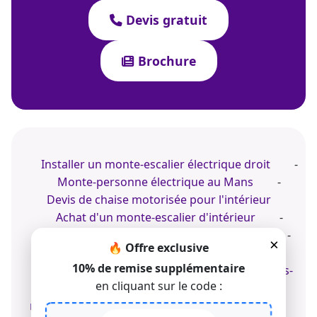
Devis gratuit
Brochure
Installer un monte-escalier électrique droit
-
Monte-personne électrique au Mans
-
Devis de chaise motorisée pour l'intérieur
Achat d'un monte-escalier d'intérieur
-
Conseil sur un monte-personne à Figeac
-
×
🔥 Offre exclusive
Prix d'un monte-escalier intérieur motorisé
10% de remise supplémentaire
Conseil sur un monte-escaliers dans les Alpes-
en cliquant sur le code :
Maritimes
-
Pro du monte-personne
motorisé
-
Monte-escalier électrique