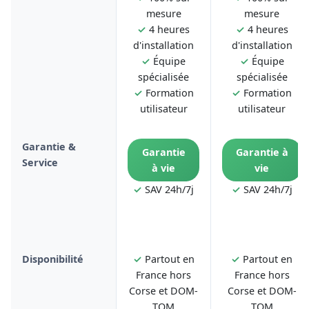
mesure
mesure
✓
4 heures
✓
4 heures
d'installation
d'installation
✓
Équipe
✓
Équipe
spécialisée
spécialisée
✓
Formation
✓
Formation
utilisateur
utilisateur
Garantie &
Garantie
Garantie à
Service
à vie
vie
✓
SAV 24h/7j
✓
SAV 24h/7j
Disponibilité
✓
Partout en
✓
Partout en
France hors
France hors
Corse et DOM-
Corse et DOM-
TOM
TOM