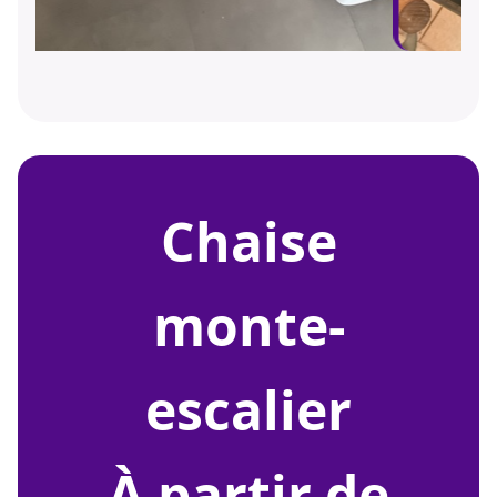
chaise
monte-
escalier
À partir de