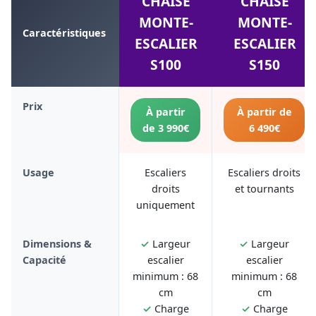
CHAISE
CHAISE
MONTE-
MONTE-
Caractéristiques
ESCALIER
ESCALIER
S100
S150
Prix
À partir
À partir de
de 3 990€
6 490€
Usage
Escaliers
Escaliers droits
droits
et tournants
uniquement
Dimensions &
✓
Largeur
✓
Largeur
Capacité
escalier
escalier
minimum : 68
minimum : 68
cm
cm
✓
Charge
✓
Charge