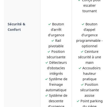
escalier
tournant
Sécurité &
✓
Bouton
✓
Bouton
Confort
d’arrêt
d’appel
d’urgence
d’urgence
✓
Rail
programmable -
pivotable
optionnel
✓
Position
✓
Ceinture
sécurisante
sécurité à une
✓
Détecteurs
main
d'obstacles
✓
Accoudoirs
intégrés
hauteur
✓
Système de
pratique
freinage
✓
Position
automatique
sécurisante
✓
Système de
assise
descente
✓
Point parking
d’urgence
du siège