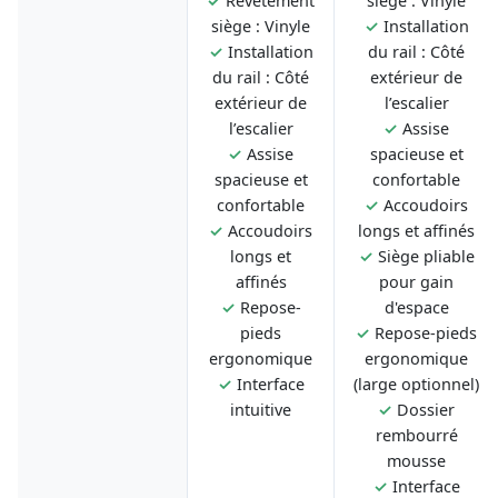
✓
Revêtement
siège : Vinyle
siège : Vinyle
✓
Installation
✓
Installation
du rail : Côté
du rail : Côté
extérieur de
extérieur de
l’escalier
l’escalier
✓
Assise
✓
Assise
spacieuse et
spacieuse et
confortable
confortable
✓
Accoudoirs
✓
Accoudoirs
longs et affinés
longs et
✓
Siège pliable
affinés
pour gain
✓
Repose-
d'espace
pieds
✓
Repose-pieds
ergonomique
ergonomique
✓
Interface
(large optionnel)
intuitive
✓
Dossier
rembourré
mousse
✓
Interface