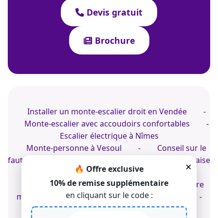
Devis gratuit
Brochure
Installer un monte-escalier droit en Vendée
-
Monte-escalier avec accoudoirs confortables
-
Escalier électrique à Nîmes
Monte-personne à Vesoul
-
Conseil sur le
fauteuil élévateur à Toulon
-
Expert de la chaise
×
🔥 Offre exclusive
motorisée monte-escalier intérieur
10% de remise supplémentaire
Pro du monte-personne pour l'escalier de votre
en cliquant sur le code :
maison
-
Avis sur le fauteuil d'escalier
-
Achat d'une chaise pour escalier extérieur