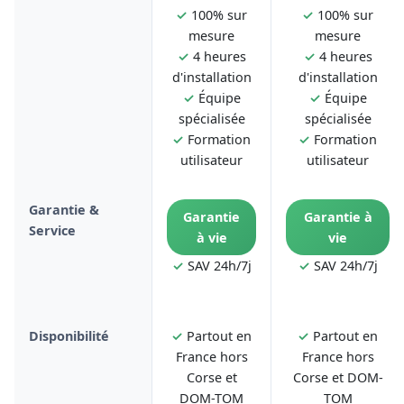
✓
100% sur
✓
100% sur
mesure
mesure
✓
4 heures
✓
4 heures
d'installation
d'installation
✓
Équipe
✓
Équipe
spécialisée
spécialisée
✓
Formation
✓
Formation
utilisateur
utilisateur
Garantie &
Garantie
Garantie à
Service
à vie
vie
✓
SAV 24h/7j
✓
SAV 24h/7j
Disponibilité
✓
Partout en
✓
Partout en
France hors
France hors
Corse et
Corse et DOM-
DOM-TOM
TOM