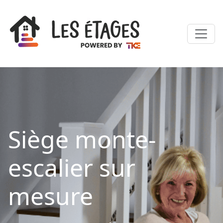
Siège monte-
escalier sur
mesure