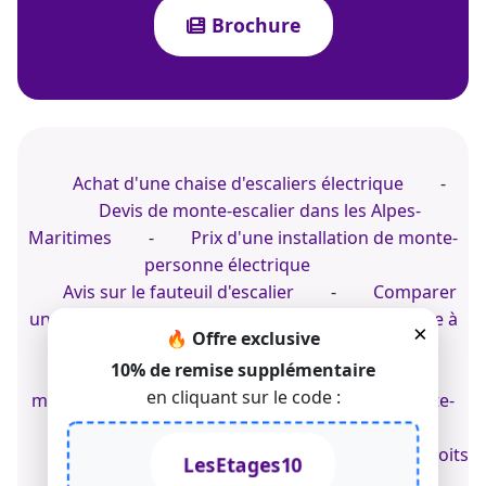
Brochure
Achat d'une chaise d'escaliers électrique
-
Devis de monte-escalier dans les Alpes-
Maritimes
-
Prix d'une installation de monte-
personne électrique
Avis sur le fauteuil d'escalier
-
Comparer
un siège monte-escalier
-
Monte-personne à
×
🔥 Offre exclusive
Blois
10% de remise supplémentaire
Chaise d'escalier adaptée
-
Devis de
en cliquant sur le code :
monte-personne pour jardin
-
Devis monte-
escalier droit
© 2022-2026 TK Home Solutions - CGV - Tous droits
LesEtages10
réservés