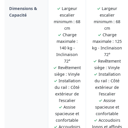
Dimensions &
✓
Largeur
✓
Largeur
Capacité
escalier
escalier
minimum : 68
minimum : 68
cm
cm
✓
Charge
✓
Charge
maximale :
maximale : 125
140 kg -
kg - Inclinaison
Inclinaison
72°
72°
✓
Revêtement
✓
Revêtement
siège : Vinyle
siège : Vinyle
✓
Installation
✓
Installation
du rail : Côté
du rail : Côté
extérieur de
extérieur de
l’escalier
l’escalier
✓
Assise
✓
Assise
spacieuse et
spacieuse et
confortable
confortable
✓
Accoudoirs
✓
Accoudoirs
longs et affinés