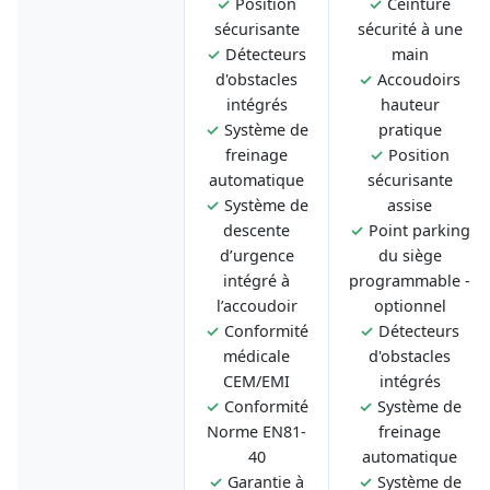
✓
Position
✓
Ceinture
sécurisante
sécurité à une
✓
Détecteurs
main
d'obstacles
✓
Accoudoirs
intégrés
hauteur
✓
Système de
pratique
freinage
✓
Position
automatique
sécurisante
✓
Système de
assise
descente
✓
Point parking
d’urgence
du siège
intégré à
programmable -
l’accoudoir
optionnel
✓
Conformité
✓
Détecteurs
médicale
d'obstacles
CEM/EMI
intégrés
✓
Conformité
✓
Système de
Norme EN81-
freinage
40
automatique
✓
Garantie à
✓
Système de