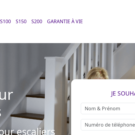
S100
S150
S200
GARANTIE À VIE
ur
JE SOUH
s
our escaliers