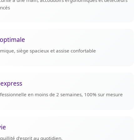
curité à une main, accoudoirs ergonomiques et détecteurs
ancés
optimale
omique, siège spacieux et assise confortable
 express
rofessionnelle en moins de 2 semaines, 100% sur mesure
vie
uillité d’esprit au quotidien.