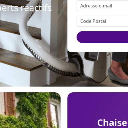
erts réactifs
chaise monte-escalier S100