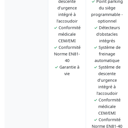
descente
✓
Point parking
d’urgence
du siège
intégré à
programmable -
l’accoudoir
optionnel
✓
Conformité
✓
Détecteurs
médicale
d'obstacles
CEM/EMI
intégrés
✓
Conformité
✓
Système de
Norme EN81-
freinage
40
automatique
✓
Garantie à
✓
Système de
vie
descente
d’urgence
intégré à
l’accoudoir
✓
Conformité
médicale
CEM/EMI
✓
Conformité
Norme EN81-40