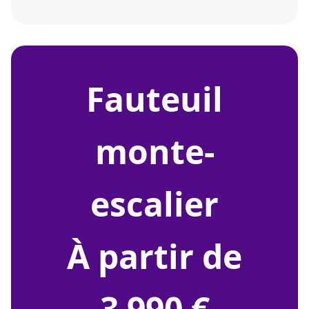
fauteuil
monte-
escalier
À partir de
3 990 €