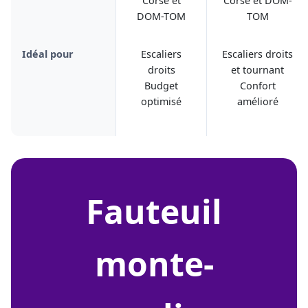
Corse et
Corse et DOM-
DOM-TOM
TOM
Idéal pour
Escaliers
Escaliers droits
droits
et tournant
Budget
Confort
optimisé
amélioré
fauteuil
monte-