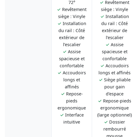
72°
✓
Revêtement
✓
Revêtement
siège : Vinyle
siège : Vinyle
✓
Installation
✓
Installation
du rail : Côté
du rail : Côté
extérieur de
extérieur de
l’escalier
l’escalier
✓
Assise
✓
Assise
spacieuse et
spacieuse et
confortable
confortable
✓
Accoudoirs
✓
Accoudoirs
longs et affinés
longs et
✓
Siège pliable
affinés
pour gain
✓
Repose-
d'espace
pieds
✓
Repose-pieds
ergonomique
ergonomique
✓
Interface
(large optionnel)
intuitive
✓
Dossier
rembourré
mousse