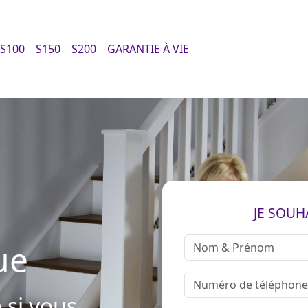
S100
S150
S200
GARANTIE À VIE
JE SOUH
ue
 si vous