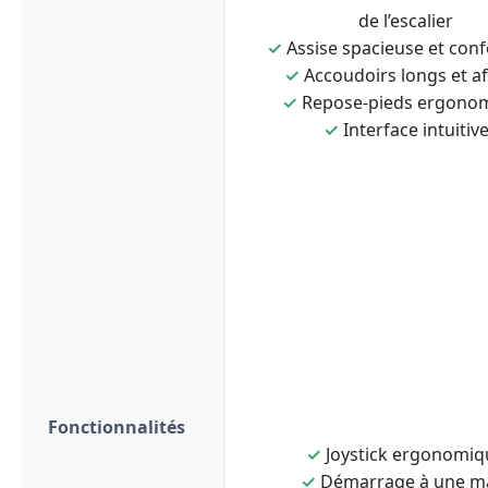
de l’escalier
✓
Assise spacieuse et conf
✓
Accoudoirs longs et af
✓
Repose-pieds ergono
✓
Interface intuitiv
Fonctionnalités
✓
Joystick ergonomiq
✓
Démarrage à une m