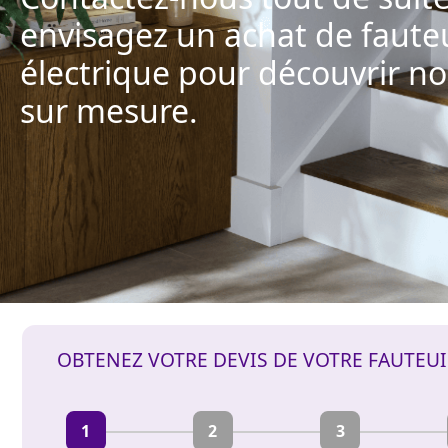
envisagez un achat de fauteui
électrique pour découvrir no
sur mesure.
OBTENEZ VOTRE DEVIS DE VOTRE FAUTEU
1
2
3