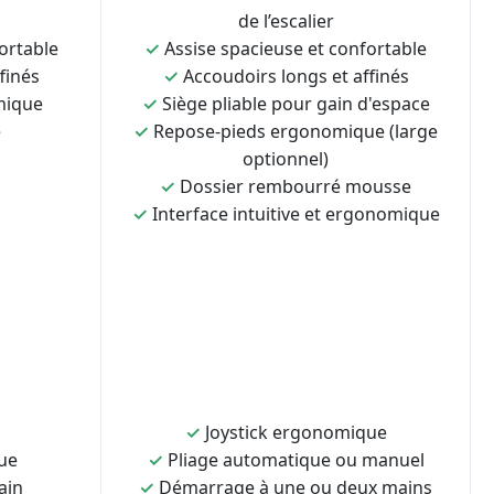
de l’escalier
ortable
✓
Assise spacieuse et confortable
finés
✓
Accoudoirs longs et affinés
mique
✓
Siège pliable pour gain d'espace
e
✓
Repose-pieds ergonomique (large
optionnel)
✓
Dossier rembourré mousse
✓
Interface intuitive et ergonomique
✓
Joystick ergonomique
ue
✓
Pliage automatique ou manuel
ain
✓
Démarrage à une ou deux mains