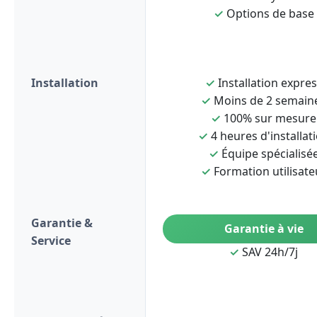
✓
Options de base
Installation
✓
Installation expre
✓
Moins de 2 semain
✓
100% sur mesure
✓
4 heures d'installat
✓
Équipe spécialisé
✓
Formation utilisate
Garantie &
Garantie à vie
Service
✓
SAV 24h/7j