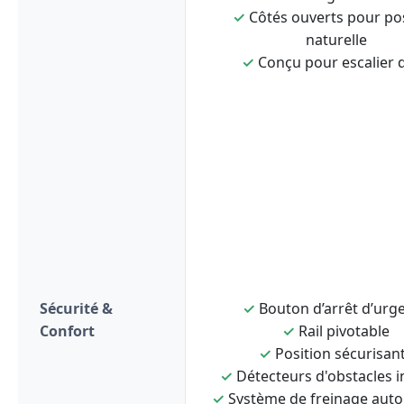
✓
Côtés ouverts pour po
naturelle
✓
Conçu pour escalier d
Sécurité &
✓
Bouton d’arrêt d’urg
Confort
✓
Rail pivotable
✓
Position sécurisan
✓
Détecteurs d'obstacles i
✓
Système de freinage aut