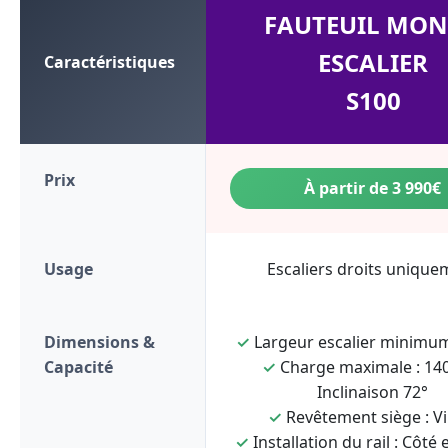
FAUTEUIL MON
ESCALIER
Caractéristiques
S100
Prix
À partir de 3 990€
Usage
Escaliers droits unique
Dimensions &
✓
Largeur escalier minimum
Capacité
✓
Charge maximale : 140
Inclinaison 72°
✓
Revêtement siège : Vi
✓
Installation du rail : Côté 