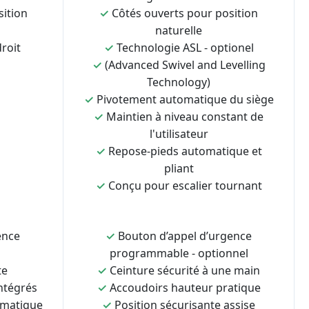
sition
✓
Côtés ouverts pour position
naturelle
roit
✓
Technologie ASL - optionel
✓
(Advanced Swivel and Levelling
Technology)
✓
Pivotement automatique du siège
✓
Maintien à niveau constant de
l'utilisateur
✓
Repose-pieds automatique et
pliant
✓
Conçu pour escalier tournant
ence
✓
Bouton d’appel d’urgence
programmable - optionnel
te
✓
Ceinture sécurité à une main
ntégrés
✓
Accoudoirs hauteur pratique
omatique
✓
Position sécurisante assise