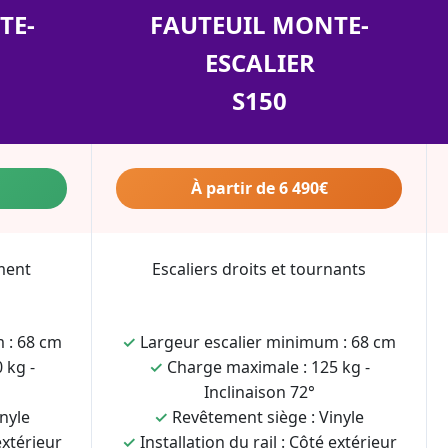
TE-
FAUTEUIL MONTE-
ESCALIER
S150
À partir de 6 490€
ment
Escaliers droits et tournants
 : 68 cm
✓
Largeur escalier minimum : 68 cm
 kg -
✓
Charge maximale : 125 kg -
Inclinaison 72°
nyle
✓
Revêtement siège : Vinyle
extérieur
✓
Installation du rail : Côté extérieur