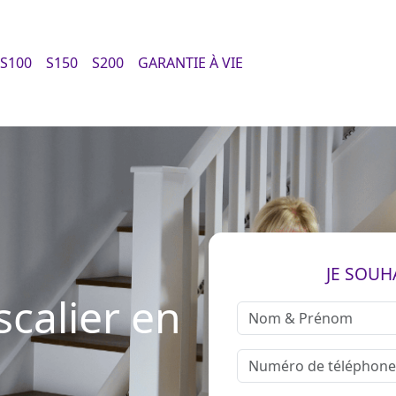
S100
S150
S200
GARANTIE À VIE
JE SOUH
calier en