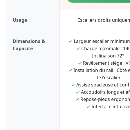
Usage
Escaliers droits unique
Dimensions &
✓
Largeur escalier minimum
Capacité
✓
Charge maximale : 140
Inclinaison 72°
✓
Revêtement siège : Vi
✓
Installation du rail : Côté 
de l’escalier
✓
Assise spacieuse et conf
✓
Accoudoirs longs et af
✓
Repose-pieds ergono
✓
Interface intuitiv