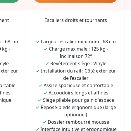
ment
Escaliers droits et tournants
 : 68 cm
✓
Largeur escalier minimum : 68 cm
 kg -
✓
Charge maximale : 125 kg -
Inclinaison 72°
nyle
✓
Revêtement siège : Vinyle
extérieur
✓
Installation du rail : Côté extérieur
de l’escalier
ortable
✓
Assise spacieuse et confortable
finés
✓
Accoudoirs longs et affinés
mique
✓
Siège pliable pour gain d'espace
e
✓
Repose-pieds ergonomique (large
optionnel)
✓
Dossier rembourré mousse
✓
Interface intuitive et ergonomique