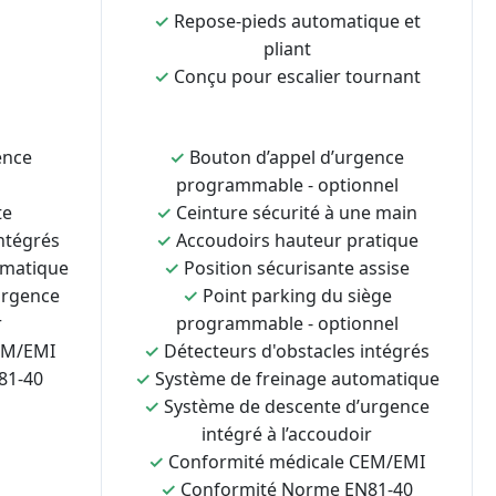
✓
Repose-pieds automatique et
pliant
✓
Conçu pour escalier tournant
ence
✓
Bouton d’appel d’urgence
programmable - optionnel
te
✓
Ceinture sécurité à une main
ntégrés
✓
Accoudoirs hauteur pratique
omatique
✓
Position sécurisante assise
urgence
✓
Point parking du siège
r
programmable - optionnel
EM/EMI
✓
Détecteurs d'obstacles intégrés
81-40
✓
Système de freinage automatique
✓
Système de descente d’urgence
intégré à l’accoudoir
✓
Conformité médicale CEM/EMI
✓
Conformité Norme EN81-40