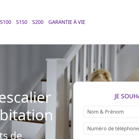
S100
S150
S200
GARANTIE À VIE
scalier
JE SOUH
bitation
ts de