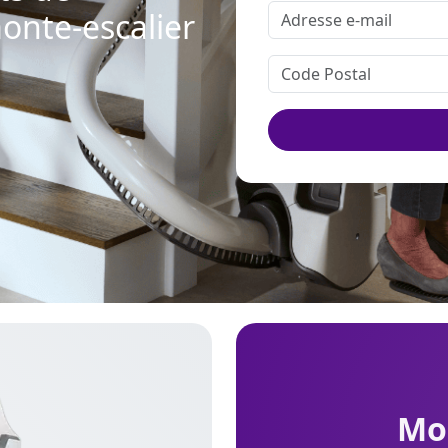
onte-escalier
m