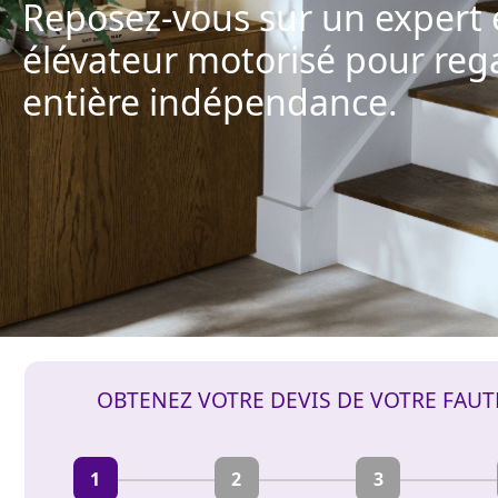
Reposez-vous sur un expert 
élévateur motorisé pour reg
entière indépendance.
OBTENEZ VOTRE DEVIS DE VOTRE FAUT
1
2
3