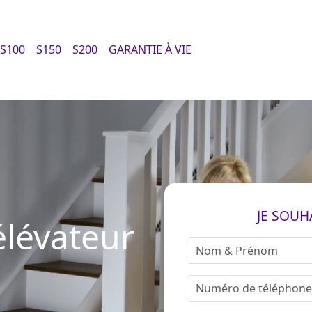
S100
S150
S200
GARANTIE À VIE
JE SOUH
élévateur