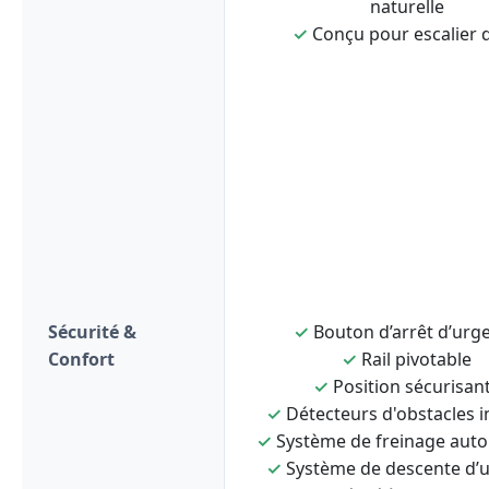
naturelle
✓
Conçu pour escalier d
Sécurité &
✓
Bouton d’arrêt d’urg
Confort
✓
Rail pivotable
✓
Position sécurisan
✓
Détecteurs d'obstacles i
✓
Système de freinage aut
✓
Système de descente d’