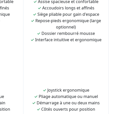
ortable
✓
Assise spacieuse et confortable
finés
✓
Accoudoirs longs et affinés
mique
✓
Siège pliable pour gain d'espace
e
✓
Repose-pieds ergonomique (large
optionnel)
✓
Dossier rembourré mousse
✓
Interface intuitive et ergonomique
✓
Joystick ergonomique
ue
✓
Pliage automatique ou manuel
ain
✓
Démarrage à une ou deux mains
sition
✓
Côtés ouverts pour position