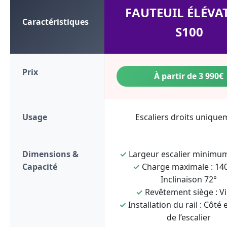
FAUTEUIL ÉLÉVA
Caractéristiques
S100
Prix
À partir de 3 990€
Usage
Escaliers droits unique
Dimensions &
✓
Largeur escalier minimum
Capacité
✓
Charge maximale : 140
Inclinaison 72°
✓
Revêtement siège : Vi
✓
Installation du rail : Côté 
de l’escalier