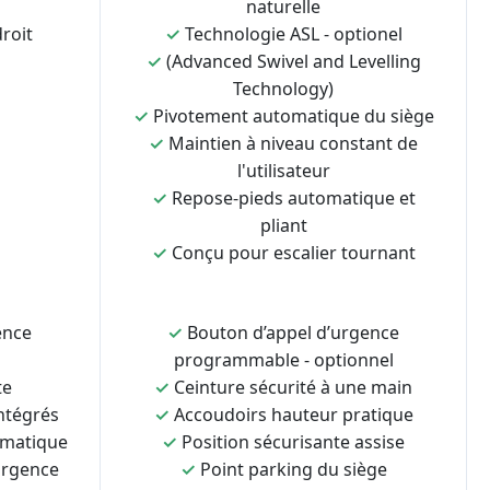
naturelle
roit
✓
Technologie ASL - optionel
✓
(Advanced Swivel and Levelling
Technology)
✓
Pivotement automatique du siège
✓
Maintien à niveau constant de
l'utilisateur
✓
Repose-pieds automatique et
pliant
✓
Conçu pour escalier tournant
ence
✓
Bouton d’appel d’urgence
programmable - optionnel
te
✓
Ceinture sécurité à une main
ntégrés
✓
Accoudoirs hauteur pratique
omatique
✓
Position sécurisante assise
urgence
✓
Point parking du siège