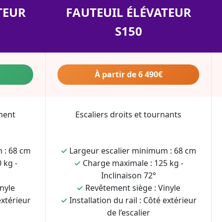
TEUR
FAUTEUIL ÉLÉVATEUR
S150
À partir de 6 490€
ment
Escaliers droits et tournants
 : 68 cm
✓
Largeur escalier minimum : 68 cm
 kg -
✓
Charge maximale : 125 kg -
Inclinaison 72°
nyle
✓
Revêtement siège : Vinyle
extérieur
✓
Installation du rail : Côté extérieur
de l’escalier