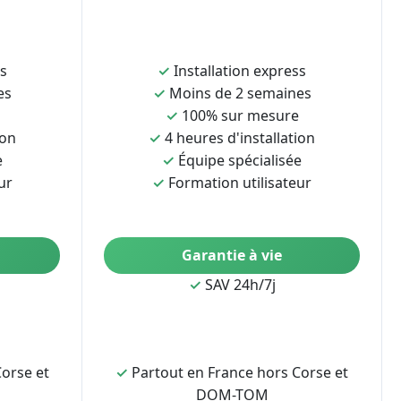
ss
✓
Installation express
es
✓
Moins de 2 semaines
✓
100% sur mesure
ion
✓
4 heures d'installation
e
✓
Équipe spécialisée
ur
✓
Formation utilisateur
Garantie à vie
✓
SAV 24h/7j
orse et
✓
Partout en France hors Corse et
DOM-TOM