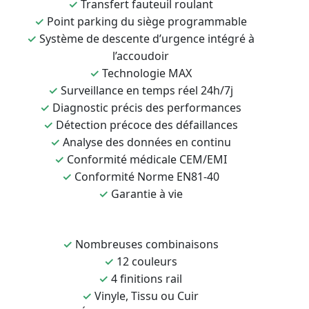
✓
Transfert fauteuil roulant
✓
Point parking du siège programmable
✓
Système de descente d’urgence intégré à
l’accoudoir
✓
Technologie MAX
✓
Surveillance en temps réel 24h/7j
✓
Diagnostic précis des performances
✓
Détection précoce des défaillances
✓
Analyse des données en continu
✓
Conformité médicale CEM/EMI
✓
Conformité Norme EN81-40
✓
Garantie à vie
✓
Nombreuses combinaisons
✓
12 couleurs
✓
4 finitions rail
✓
Vinyle, Tissu ou Cuir