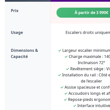
Prix
À partir de 3 990€
Usage
Escaliers droits unique
Dimensions &
✓
Largeur escalier minimum
Capacité
✓
Charge maximale : 140
Inclinaison 72°
✓
Revêtement siège : Vi
✓
Installation du rail : Côté 
de l’escalier
✓
Assise spacieuse et conf
✓
Accoudoirs longs et af
✓
Repose-pieds ergono
✓
Interface intuitiv