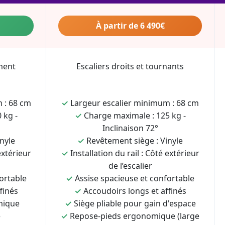
À partir de 6 490€
ment
Escaliers droits et tournants
 : 68 cm
✓
Largeur escalier minimum : 68 cm
 kg -
✓
Charge maximale : 125 kg -
Inclinaison 72°
nyle
✓
Revêtement siège : Vinyle
extérieur
✓
Installation du rail : Côté extérieur
de l’escalier
ortable
✓
Assise spacieuse et confortable
finés
✓
Accoudoirs longs et affinés
mique
✓
Siège pliable pour gain d'espace
e
✓
Repose-pieds ergonomique (large