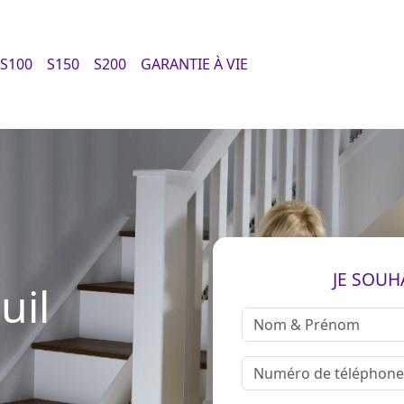
S100
S150
S200
GARANTIE À VIE
JE SOUH
uil