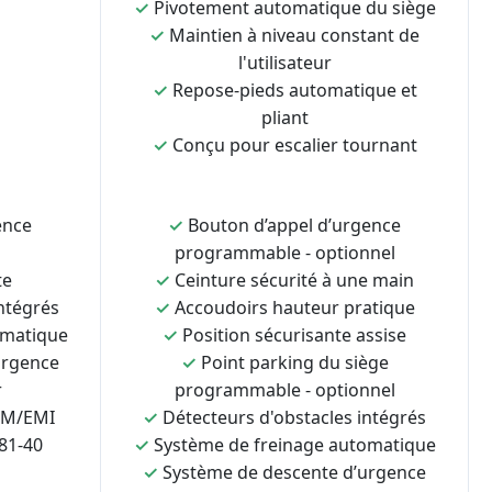
✓
Pivotement automatique du siège
✓
Maintien à niveau constant de
l'utilisateur
✓
Repose-pieds automatique et
pliant
✓
Conçu pour escalier tournant
ence
✓
Bouton d’appel d’urgence
programmable - optionnel
te
✓
Ceinture sécurité à une main
ntégrés
✓
Accoudoirs hauteur pratique
omatique
✓
Position sécurisante assise
urgence
✓
Point parking du siège
r
programmable - optionnel
EM/EMI
✓
Détecteurs d'obstacles intégrés
81-40
✓
Système de freinage automatique
✓
Système de descente d’urgence