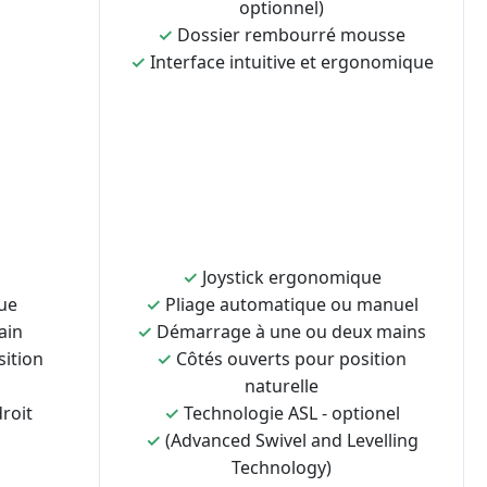
optionnel)
✓
Dossier rembourré mousse
✓
Interface intuitive et ergonomique
✓
Joystick ergonomique
ue
✓
Pliage automatique ou manuel
ain
✓
Démarrage à une ou deux mains
sition
✓
Côtés ouverts pour position
naturelle
roit
✓
Technologie ASL - optionel
✓
(Advanced Swivel and Levelling
Technology)