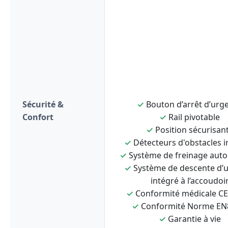
Sécurité &
✓
Bouton d’arrêt d’urg
Confort
✓
Rail pivotable
✓
Position sécurisan
✓
Détecteurs d'obstacles i
✓
Système de freinage aut
✓
Système de descente d’
intégré à l’accoudoi
✓
Conformité médicale C
✓
Conformité Norme EN
✓
Garantie à vie