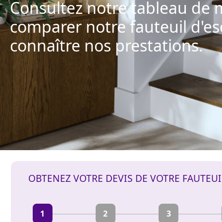
Consultez notre tableau de
comparer notre fauteuil d'esc
connaître nos prestations.
OBTENEZ VOTRE DEVIS DE VOTRE FAUTEU
1
2
3