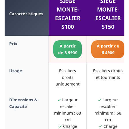
SIÈGE
SIÈGE
MONTE-
MONTE-
Caractéristiques
ESCALIER
ESCALIER
S100
S150
Prix
À partir
À partir de
de 3 990€
6 490€
Usage
Escaliers
Escaliers droits
droits
et tournants
uniquement
Dimensions &
✓
Largeur
✓
Largeur
Capacité
escalier
escalier
minimum : 68
minimum : 68
cm
cm
✓
Charge
✓
Charge