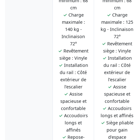
minimum : 68
minimum : 68
cm
cm
✓
Charge
✓
Charge
maximale :
maximale : 125
140 kg -
kg - Inclinaison
Inclinaison
72°
72°
✓
Revêtement
✓
Revêtement
siège : Vinyle
siège : Vinyle
✓
Installation
✓
Installation
du rail : Côté
du rail : Côté
extérieur de
extérieur de
l’escalier
l’escalier
✓
Assise
✓
Assise
spacieuse et
spacieuse et
confortable
confortable
✓
Accoudoirs
✓
Accoudoirs
longs et affinés
longs et
✓
Siège pliable
affinés
pour gain
✓
Repose-
d'espace