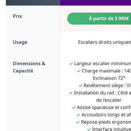
Prix
À partir de 3 990€
Usage
Escaliers droits unique
Dimensions &
✓
Largeur escalier minimum
Capacité
✓
Charge maximale : 140
Inclinaison 72°
✓
Revêtement siège : Vi
✓
Installation du rail : Côté 
de l’escalier
✓
Assise spacieuse et conf
✓
Accoudoirs longs et af
✓
Repose-pieds ergono
✓
Interface intuitiv