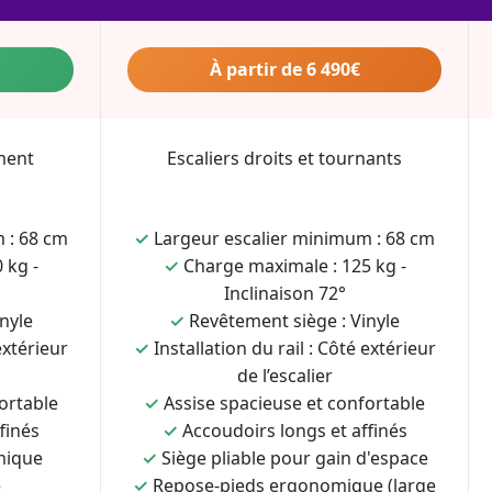
À partir de 6 490€
ment
Escaliers droits et tournants
 : 68 cm
✓
Largeur escalier minimum : 68 cm
 kg -
✓
Charge maximale : 125 kg -
Inclinaison 72°
nyle
✓
Revêtement siège : Vinyle
extérieur
✓
Installation du rail : Côté extérieur
de l’escalier
ortable
✓
Assise spacieuse et confortable
finés
✓
Accoudoirs longs et affinés
mique
✓
Siège pliable pour gain d'espace
e
✓
Repose-pieds ergonomique (large