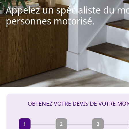
Appelez un spécialiste du m
personnes motorisé.
OBTENEZ VOTRE DEVIS DE VOTRE MO
1
2
3