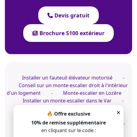
Devis gratuit
Brochure S100 extérieur
Installer un fauteuil élévateur motorisé
-
Conseil sur un monte-escalier droit à l'intérieur
d'un logement
-
Monte-escalier en Lozère
Installer un monte-escalier dans le Var
-
Achat d'un monte-escalier pour PMR
-
×
🔥 Offre exclusive
Siège pour personne à mobilité réduite
10% de remise supplémentaire
Pro du monte-personne dans la maison
-
en cliquant sur le code :
Devis de chaise élévateur électrique pour