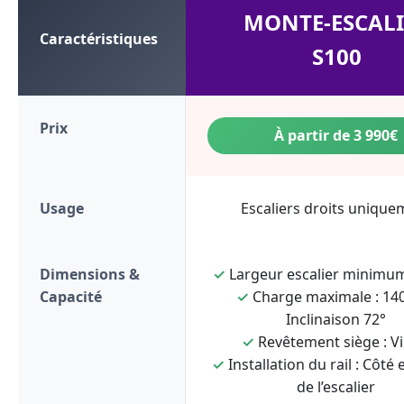
MONTE-ESCALI
Caractéristiques
S100
Prix
À partir de 3 990€
Usage
Escaliers droits unique
Dimensions &
✓
Largeur escalier minimum
Capacité
✓
Charge maximale : 140
Inclinaison 72°
✓
Revêtement siège : Vi
✓
Installation du rail : Côté 
de l’escalier