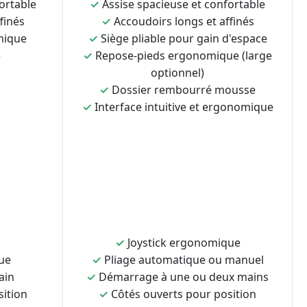
ortable
✓
Assise spacieuse et confortable
finés
✓
Accoudoirs longs et affinés
mique
✓
Siège pliable pour gain d'espace
e
✓
Repose-pieds ergonomique (large
optionnel)
✓
Dossier rembourré mousse
✓
Interface intuitive et ergonomique
✓
Joystick ergonomique
ue
✓
Pliage automatique ou manuel
ain
✓
Démarrage à une ou deux mains
sition
✓
Côtés ouverts pour position