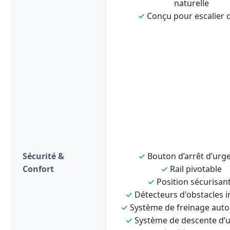
naturelle
✓
Conçu pour escalier d
Sécurité &
✓
Bouton d’arrêt d’urg
Confort
✓
Rail pivotable
✓
Position sécurisan
✓
Détecteurs d'obstacles i
✓
Système de freinage aut
✓
Système de descente d’