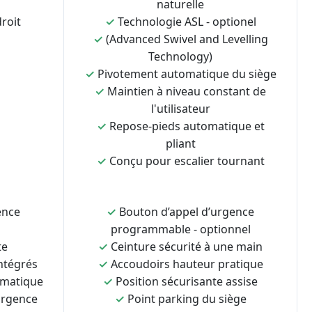
naturelle
roit
✓
Technologie ASL - optionel
✓
(Advanced Swivel and Levelling
Technology)
✓
Pivotement automatique du siège
✓
Maintien à niveau constant de
l'utilisateur
✓
Repose-pieds automatique et
pliant
✓
Conçu pour escalier tournant
ence
✓
Bouton d’appel d’urgence
programmable - optionnel
te
✓
Ceinture sécurité à une main
ntégrés
✓
Accoudoirs hauteur pratique
omatique
✓
Position sécurisante assise
urgence
✓
Point parking du siège