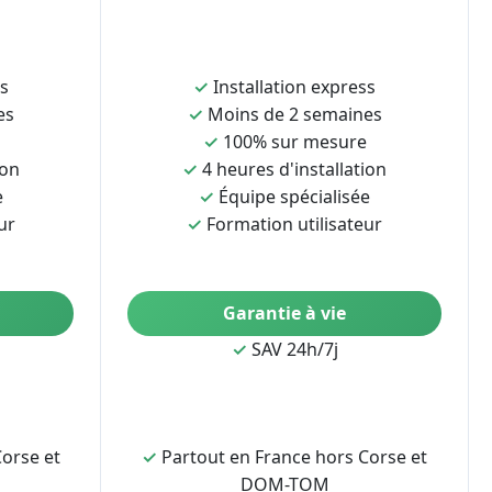
ss
✓
Installation express
es
✓
Moins de 2 semaines
✓
100% sur mesure
ion
✓
4 heures d'installation
e
✓
Équipe spécialisée
ur
✓
Formation utilisateur
Garantie à vie
✓
SAV 24h/7j
orse et
✓
Partout en France hors Corse et
DOM-TOM