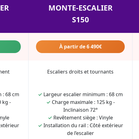
ER
MONTE-ESCALIER
S150
À partir de 6 490€
ment
Escaliers droits et tournants
 : 68 cm
✓
Largeur escalier minimum : 68 cm
 kg -
✓
Charge maximale : 125 kg -
Inclinaison 72°
nyle
✓
Revêtement siège : Vinyle
extérieur
✓
Installation du rail : Côté extérieur
de l’escalier