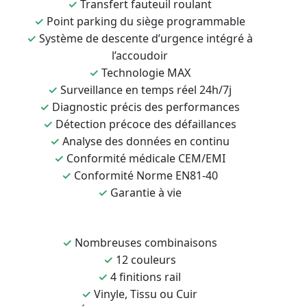
✓
Transfert fauteuil roulant
✓
Point parking du siège programmable
✓
Système de descente d’urgence intégré à
l’accoudoir
✓
Technologie MAX
✓
Surveillance en temps réel 24h/7j
✓
Diagnostic précis des performances
✓
Détection précoce des défaillances
✓
Analyse des données en continu
✓
Conformité médicale CEM/EMI
✓
Conformité Norme EN81-40
✓
Garantie à vie
✓
Nombreuses combinaisons
✓
12 couleurs
✓
4 finitions rail
✓
Vinyle, Tissu ou Cuir