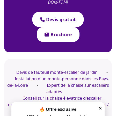
DOM-TOM)
Devis gratuit
Brochure
Devis de fauteuil monte-escalier de jardin
-
Installation d'un monte-personne dans les Pays-
de-la-Loire
-
Expert de la chaise sur escaliers
adaptés
Conseil sur la chaise élévatrice d'escalier
tournant
-
Installer un monte-escalier droit à
×
🔥 Offre exclusive
Nîmes
-
Pro de la chaise motorisée