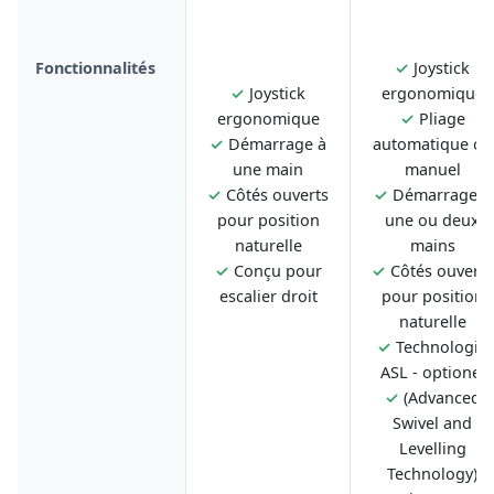
Fonctionnalités
✓
Joystick
✓
Joystick
ergonomique
ergonomique
✓
Pliage
✓
Démarrage à
automatique ou
une main
manuel
✓
Côtés ouverts
✓
Démarrage à
pour position
une ou deux
naturelle
mains
✓
Conçu pour
✓
Côtés ouverts
escalier droit
pour position
naturelle
✓
Technologie
ASL - optionel
✓
(Advanced
Swivel and
Levelling
Technology)