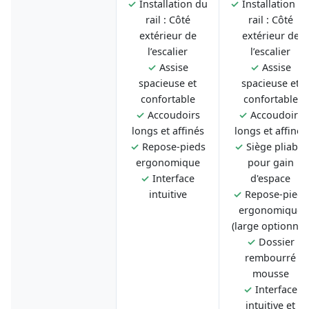
✓
Installation du
✓
Installation d
rail : Côté
rail : Côté
extérieur de
extérieur de
l’escalier
l’escalier
✓
Assise
✓
Assise
spacieuse et
spacieuse et
confortable
confortable
✓
Accoudoirs
✓
Accoudoirs
longs et affinés
longs et affinés
✓
Repose-pieds
✓
Siège pliable
ergonomique
pour gain
✓
Interface
d'espace
intuitive
✓
Repose-pieds
ergonomique
(large optionnel
✓
Dossier
rembourré
mousse
✓
Interface
intuitive et