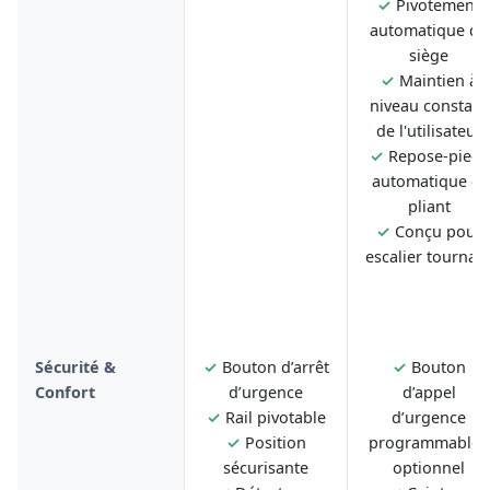
✓
Pivotement
automatique du
siège
✓
Maintien à
niveau constant
de l'utilisateur
✓
Repose-pieds
automatique et
pliant
✓
Conçu pour
escalier tournan
Sécurité &
✓
Bouton d’arrêt
✓
Bouton
Confort
d’urgence
d’appel
✓
Rail pivotable
d’urgence
✓
Position
programmable -
sécurisante
optionnel