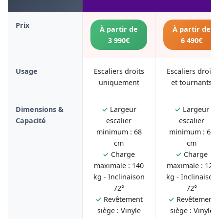
Prix
À partir de
À partir de
3 990€
6 490€
Usage
Escaliers droits
Escaliers droits
uniquement
et tournants
Dimensions &
✓
Largeur
✓
Largeur
Capacité
escalier
escalier
minimum : 68
minimum : 68
cm
cm
✓
Charge
✓
Charge
maximale : 140
maximale : 125
kg - Inclinaison
kg - Inclinaison
72°
72°
✓
Revêtement
✓
Revêtement
siège : Vinyle
siège : Vinyle