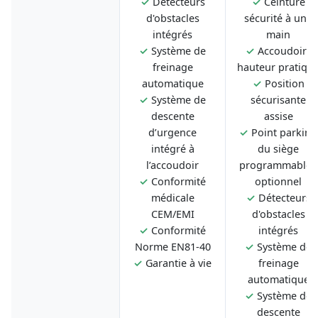
✓
Détecteurs
✓
Ceinture
d'obstacles
sécurité à une
intégrés
main
✓
Système de
✓
Accoudoirs
freinage
hauteur pratiqu
automatique
✓
Position
✓
Système de
sécurisante
descente
assise
d’urgence
✓
Point parking
intégré à
du siège
l’accoudoir
programmable -
✓
Conformité
optionnel
médicale
✓
Détecteurs
CEM/EMI
d'obstacles
✓
Conformité
intégrés
Norme EN81-40
✓
Système de
✓
Garantie à vie
freinage
automatique
✓
Système de
descente