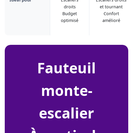
droits
et tournant
Budget
Confort
optimisé
amélioré
fauteuil
monte-
escalier