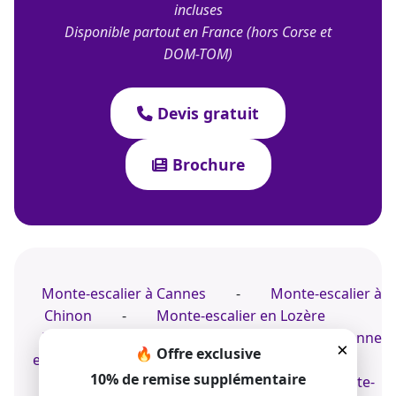
incluses
Disponible partout en France (hors Corse et
DOM-TOM)
Devis gratuit
Brochure
Monte-escalier à Cannes
-
Monte-escalier à
Chinon
-
Monte-escalier en Lozère
Monte-escalier à Nantes
-
Monte-personne
×
🔥 Offre exclusive
en Alsace
-
Monte-personne à Amiens
10% de remise supplémentaire
Monte-personne dans le Centre
-
Monte-