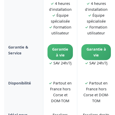
✓
4 heures
✓
4 heures
d'installation
d'installation
✓
Équipe
✓
Équipe
spécialisée
spécialisée
✓
Formation
✓
Formation
utilisateur
utilisateur
Garantie &
Garantie
Garantie à
Service
à vie
vie
✓
SAV 24h/7j
✓
SAV 24h/7j
Disponibilité
✓
Partout en
✓
Partout en
France hors
France hors
Corse et
Corse et DOM-
DOM-TOM
TOM
Idéal pour
Escaliers
Escaliers droits