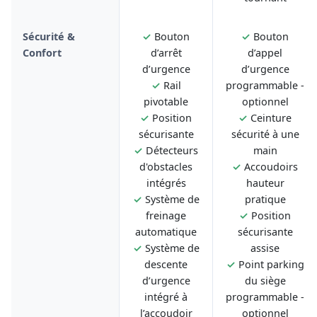
Sécurité &
✓
Bouton
✓
Bouton
Confort
d’arrêt
d’appel
d’urgence
d’urgence
✓
Rail
programmable -
pivotable
optionnel
✓
Position
✓
Ceinture
sécurisante
sécurité à une
✓
Détecteurs
main
d'obstacles
✓
Accoudoirs
intégrés
hauteur
✓
Système de
pratique
freinage
✓
Position
automatique
sécurisante
✓
Système de
assise
descente
✓
Point parking
d’urgence
du siège
intégré à
programmable -
l’accoudoir
optionnel