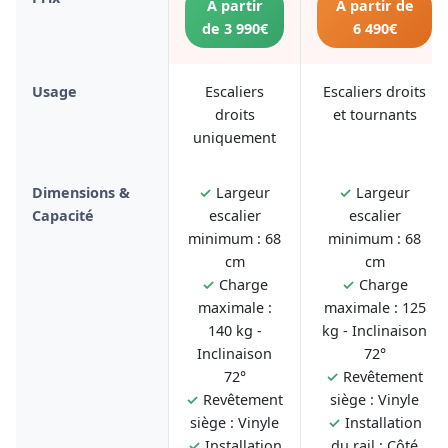
À partir
À partir de
de 3 990€
6 490€
Usage
Escaliers
Escaliers droits
droits
et tournants
uniquement
Dimensions &
✓
Largeur
✓
Largeur
Capacité
escalier
escalier
minimum : 68
minimum : 68
cm
cm
✓
Charge
✓
Charge
maximale :
maximale : 125
140 kg -
kg - Inclinaison
Inclinaison
72°
72°
✓
Revêtement
✓
Revêtement
siège : Vinyle
siège : Vinyle
✓
Installation
✓
Installation
du rail : Côté