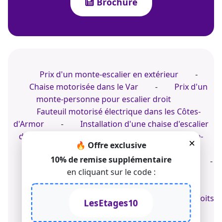
Brochure
Prix d'un monte-escalier en extérieur
-
Chaise motorisée dans le Var
-
Prix d'un
monte-personne pour escalier droit
Fauteuil motorisé électrique dans les Côtes-
d'Armor
-
Installation d'une chaise d'escalier
dans un appartement
-
Pose d'un monte-
×
🔥 Offre exclusive
escalier sans travaux majeurs
10% de remise supplémentaire
Installer un monte-escalier tournant en PACA
-
en cliquant sur le code :
Prix d'une chaise d'escalier intérieur
-
Fauteuil motorisé à Guéret
© 2022-2026 TK Home Solutions - CGV - Tous droits
LesEtages10
réservés