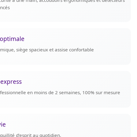
curité à une main, accoudoirs ergonomiques et détecteurs
ancés
optimale
omique, siège spacieux et assise confortable
 express
rofessionnelle en moins de 2 semaines, 100% sur mesure
vie
uillité d’esprit au quotidien.