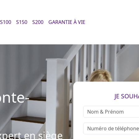
S100
S150
S200
GARANTIE À VIE
nte-
JE SOUH
pert en siège