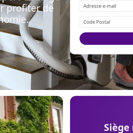
r profiter de
onomie.
siège monte-escalier S100