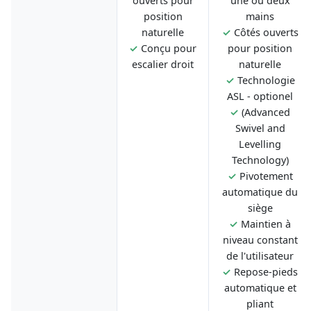
ouverts pour
une ou deux
position
mains
naturelle
✓
Côtés ouverts
✓
Conçu pour
pour position
escalier droit
naturelle
✓
Technologie
ASL - optionel
✓
(Advanced
Swivel and
Levelling
Technology)
✓
Pivotement
automatique du
siège
✓
Maintien à
niveau constant
de l'utilisateur
✓
Repose-pieds
automatique et
pliant