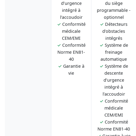
d’urgence
du siège
intégré à
programmable -
l’accoudoir
optionnel
✓
Conformité
✓
Détecteurs
médicale
d'obstacles
CEM/EMI
intégrés
✓
Conformité
✓
Système de
Norme EN81-
freinage
40
automatique
✓
Garantie à
✓
Système de
vie
descente
d’urgence
intégré à
l’accoudoir
✓
Conformité
médicale
CEM/EMI
✓
Conformité
Norme EN81-40
✓
Garantie à vie