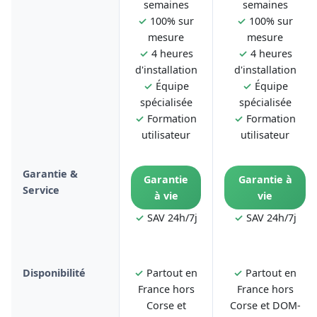
semaines
semaines
✓
100% sur
✓
100% sur
mesure
mesure
✓
4 heures
✓
4 heures
d'installation
d'installation
✓
Équipe
✓
Équipe
spécialisée
spécialisée
✓
Formation
✓
Formation
utilisateur
utilisateur
Garantie &
Garantie
Garantie à
Service
à vie
vie
✓
SAV 24h/7j
✓
SAV 24h/7j
Disponibilité
✓
Partout en
✓
Partout en
France hors
France hors
Corse et
Corse et DOM-