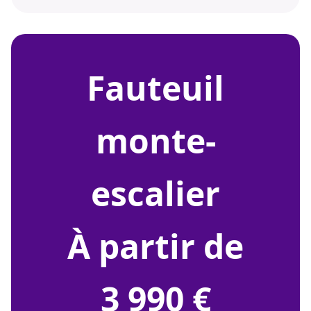
fauteuil
monte-
escalier
À partir de
3 990 €