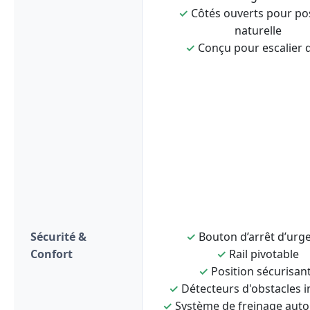
✓
Côtés ouverts pour po
naturelle
✓
Conçu pour escalier d
Sécurité &
✓
Bouton d’arrêt d’urg
Confort
✓
Rail pivotable
✓
Position sécurisan
✓
Détecteurs d'obstacles i
✓
Système de freinage aut