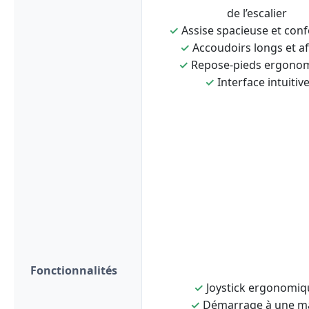
de l’escalier
✓
Assise spacieuse et conf
✓
Accoudoirs longs et af
✓
Repose-pieds ergono
✓
Interface intuitiv
Fonctionnalités
✓
Joystick ergonomiq
✓
Démarrage à une m