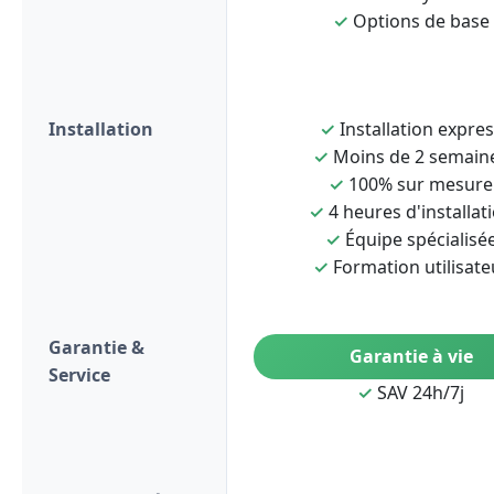
✓
Options de base
Installation
✓
Installation expre
✓
Moins de 2 semain
✓
100% sur mesure
✓
4 heures d'installat
✓
Équipe spécialisé
✓
Formation utilisate
Garantie &
Garantie à vie
Service
✓
SAV 24h/7j