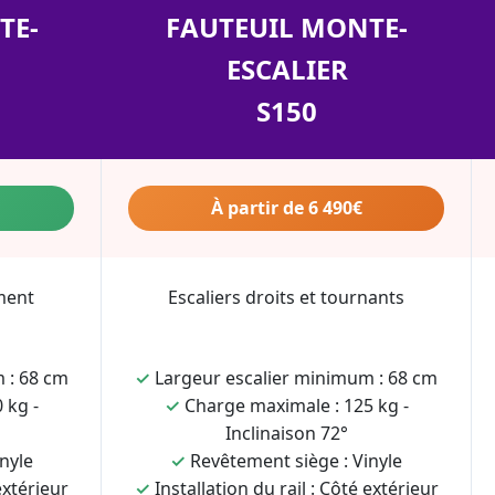
TE-
FAUTEUIL MONTE-
ESCALIER
S150
À partir de 6 490€
ment
Escaliers droits et tournants
 : 68 cm
✓
Largeur escalier minimum : 68 cm
 kg -
✓
Charge maximale : 125 kg -
Inclinaison 72°
nyle
✓
Revêtement siège : Vinyle
extérieur
✓
Installation du rail : Côté extérieur