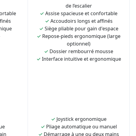
de l’escalier
ortable
✓
Assise spacieuse et confortable
finés
✓
Accoudoirs longs et affinés
mique
✓
Siège pliable pour gain d'espace
e
✓
Repose-pieds ergonomique (large
optionnel)
✓
Dossier rembourré mousse
✓
Interface intuitive et ergonomique
✓
Joystick ergonomique
ue
✓
Pliage automatique ou manuel
ain
✓
Démarrage à une ou deux mains