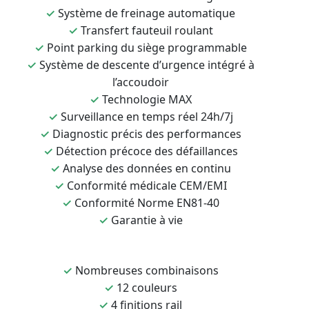
✓
Système de freinage automatique
✓
Transfert fauteuil roulant
✓
Point parking du siège programmable
✓
Système de descente d’urgence intégré à
l’accoudoir
✓
Technologie MAX
✓
Surveillance en temps réel 24h/7j
✓
Diagnostic précis des performances
✓
Détection précoce des défaillances
✓
Analyse des données en continu
✓
Conformité médicale CEM/EMI
✓
Conformité Norme EN81-40
✓
Garantie à vie
✓
Nombreuses combinaisons
✓
12 couleurs
✓
4 finitions rail