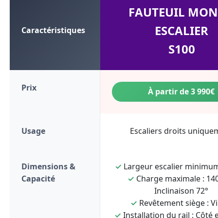
FAUTEUIL MON
ESCALIER
Caractéristiques
S100
Prix
À partir de 3 990€
Usage
Escaliers droits unique
Dimensions &
✓
Largeur escalier minimum
Capacité
✓
Charge maximale : 140
Inclinaison 72°
✓
Revêtement siège : Vi
✓
Installation du rail : Côté 