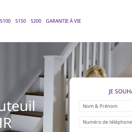
S100
S150
S200
GARANTIE À VIE
JE SOUH
uteuil
MR