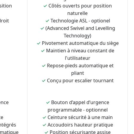
sition
✓
Côtés ouverts pour position
naturelle
roit
✓
Technologie ASL - optionel
✓
(Advanced Swivel and Levelling
Technology)
✓
Pivotement automatique du siège
✓
Maintien à niveau constant de
l'utilisateur
✓
Repose-pieds automatique et
pliant
✓
Conçu pour escalier tournant
ence
✓
Bouton d’appel d’urgence
programmable - optionnel
te
✓
Ceinture sécurité à une main
ntégrés
✓
Accoudoirs hauteur pratique
omatique
✓
Position sécurisante assise