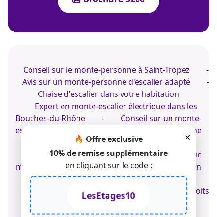
Conseil sur le monte-personne à Saint-Tropez
-
Avis sur un monte-personne d'escalier adapté
-
Chaise d'escalier dans votre habitation
Expert en monte-escalier électrique dans les
Bouches-du-Rhône
-
Conseil sur un monte-
escalier droit à Chambéry
-
Conseil sur une
×
🔥 Offre exclusive
chaise d'escaliers
10% de remise supplémentaire
Monte-escalier à Amboise
-
Installer un
en cliquant sur le code :
monte-escalier en Savoie
-
Conseil pour un
siège élévateur en appartement
© 2022-2026 TK Home Solutions - CGV - Tous droits
LesEtages10
réservés