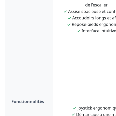
de l’escalier
✓
Assise spacieuse et conf
✓
Accoudoirs longs et af
✓
Repose-pieds ergono
✓
Interface intuitiv
Fonctionnalités
✓
Joystick ergonomiq
✓
Démarrage à une m