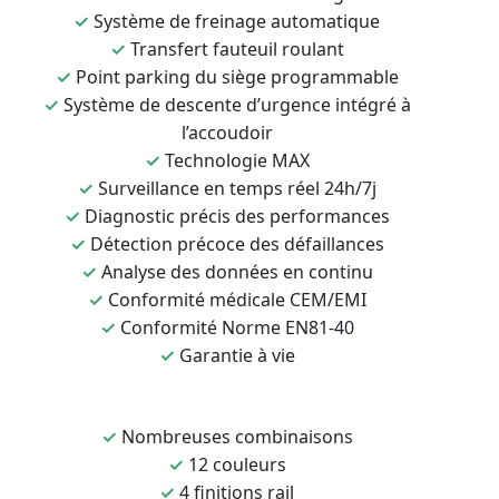
✓
Système de freinage automatique
✓
Transfert fauteuil roulant
✓
Point parking du siège programmable
✓
Système de descente d’urgence intégré à
l’accoudoir
✓
Technologie MAX
✓
Surveillance en temps réel 24h/7j
✓
Diagnostic précis des performances
✓
Détection précoce des défaillances
✓
Analyse des données en continu
✓
Conformité médicale CEM/EMI
✓
Conformité Norme EN81-40
✓
Garantie à vie
✓
Nombreuses combinaisons
✓
12 couleurs
✓
4 finitions rail