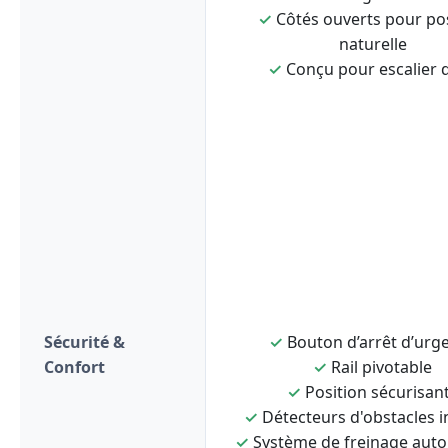
✓
Côtés ouverts pour po
naturelle
✓
Conçu pour escalier d
Sécurité &
✓
Bouton d’arrêt d’urg
Confort
✓
Rail pivotable
✓
Position sécurisan
✓
Détecteurs d'obstacles i
✓
Système de freinage aut