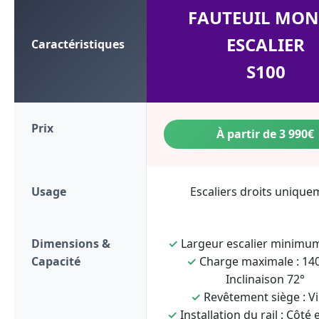
FAUTEUIL MON
ESCALIER
Caractéristiques
S100
Prix
À partir de 3 990€
Usage
Escaliers droits unique
Dimensions &
✓
Largeur escalier minimum
Capacité
✓
Charge maximale : 140
Inclinaison 72°
✓
Revêtement siège : Vi
✓
Installation du rail : Côté 