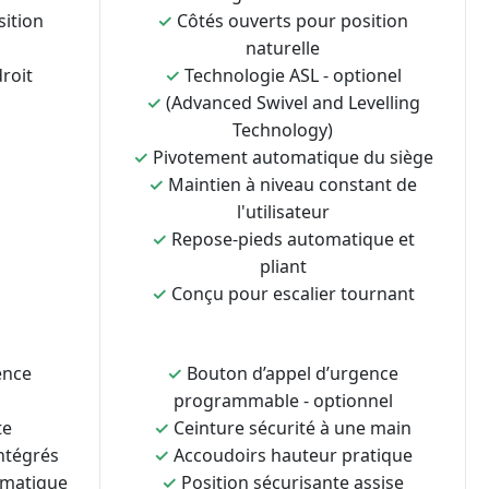
sition
✓
Côtés ouverts pour position
naturelle
roit
✓
Technologie ASL - optionel
✓
(Advanced Swivel and Levelling
Technology)
✓
Pivotement automatique du siège
✓
Maintien à niveau constant de
l'utilisateur
✓
Repose-pieds automatique et
pliant
✓
Conçu pour escalier tournant
ence
✓
Bouton d’appel d’urgence
programmable - optionnel
te
✓
Ceinture sécurité à une main
ntégrés
✓
Accoudoirs hauteur pratique
omatique
✓
Position sécurisante assise