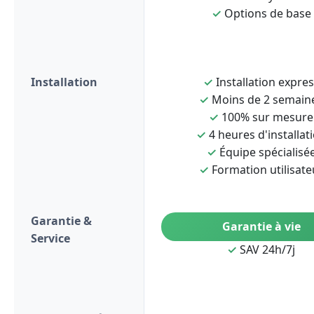
✓
Options de base
Installation
✓
Installation expre
✓
Moins de 2 semain
✓
100% sur mesure
✓
4 heures d'installat
✓
Équipe spécialisé
✓
Formation utilisate
Garantie &
Garantie à vie
Service
✓
SAV 24h/7j