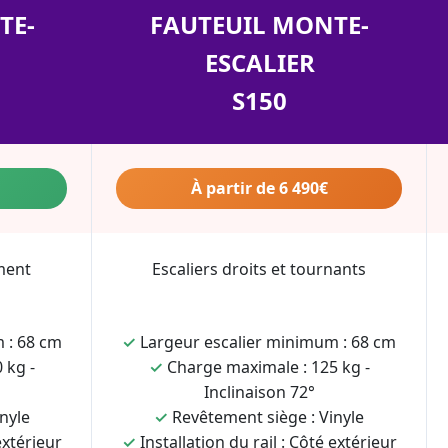
TE-
FAUTEUIL MONTE-
ESCALIER
S150
À partir de 6 490€
ment
Escaliers droits et tournants
 : 68 cm
✓
Largeur escalier minimum : 68 cm
 kg -
✓
Charge maximale : 125 kg -
Inclinaison 72°
nyle
✓
Revêtement siège : Vinyle
extérieur
✓
Installation du rail : Côté extérieur