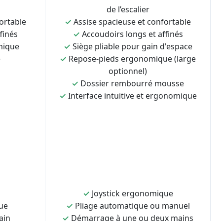
de l’escalier
ortable
✓
Assise spacieuse et confortable
finés
✓
Accoudoirs longs et affinés
mique
✓
Siège pliable pour gain d'espace
e
✓
Repose-pieds ergonomique (large
optionnel)
✓
Dossier rembourré mousse
✓
Interface intuitive et ergonomique
✓
Joystick ergonomique
ue
✓
Pliage automatique ou manuel
ain
✓
Démarrage à une ou deux mains