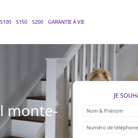
S100
S150
S200
GARANTIE À VIE
JE SOUH
il monte-