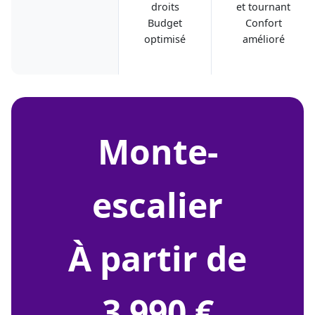
droits
et tournant
Budget
Confort
optimisé
amélioré
monte-
escalier
À partir de
3 990 €