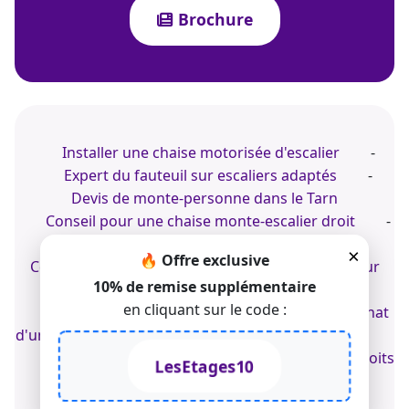
Brochure
Installer une chaise motorisée d'escalier
-
Expert du fauteuil sur escaliers adaptés
-
Devis de monte-personne dans le Tarn
Conseil pour une chaise monte-escalier droit
-
Prix d'un monte-escalier intérieur dans le
×
🔥 Offre exclusive
Centre
-
Achat d'un fauteuil élévateur pour
10% de remise supplémentaire
escalier tournant
en cliquant sur le code :
Devis de chaise d'escalier adaptée
-
Achat
d'un escalier électrique
-
Monte-personnes
© 2022-2026 TK Home Solutions - CGV - Tous droits
LesEtages10
réservés