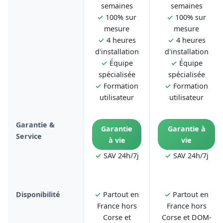
semaines
semaines
✓
100% sur
✓
100% sur
mesure
mesure
✓
4 heures
✓
4 heures
d'installation
d'installation
✓
Équipe
✓
Équipe
spécialisée
spécialisée
✓
Formation
✓
Formation
utilisateur
utilisateur
Garantie &
Garantie
Garantie à
Service
à vie
vie
✓
SAV 24h/7j
✓
SAV 24h/7j
Disponibilité
✓
Partout en
✓
Partout en
France hors
France hors
Corse et
Corse et DOM-