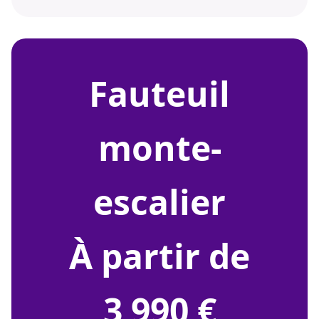
fauteuil
monte-
escalier
À partir de
3 990 €