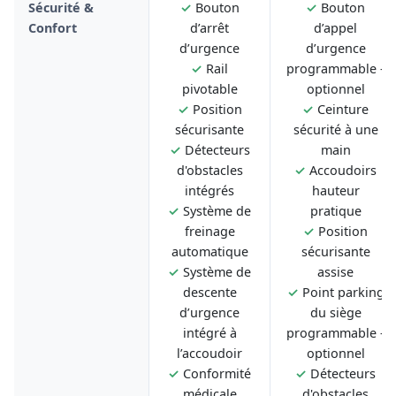
Sécurité &
✓
Bouton
✓
Bouton
Confort
d’arrêt
d’appel
d’urgence
d’urgence
✓
Rail
programmable -
pivotable
optionnel
✓
Position
✓
Ceinture
sécurisante
sécurité à une
✓
Détecteurs
main
d'obstacles
✓
Accoudoirs
intégrés
hauteur
✓
Système de
pratique
freinage
✓
Position
automatique
sécurisante
✓
Système de
assise
descente
✓
Point parking
d’urgence
du siège
intégré à
programmable -
l’accoudoir
optionnel
✓
Conformité
✓
Détecteurs
médicale
d'obstacles