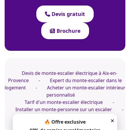
Devis gratuit
Brochure
Devis de monte-escalier électrique à Aix-en-
Provence
-
Expert du monte-escalier dans le
logement
-
Acheter un monte-escalier intérieur
personnalisé
Tarif d'un monte-escalier électrique
-
Installer un monte-personne sur un escalier
-
Installer un monte-personnes à Cahors
×
🔥 Offre exclusive
Expert du siège monte-escalier ajusté
-