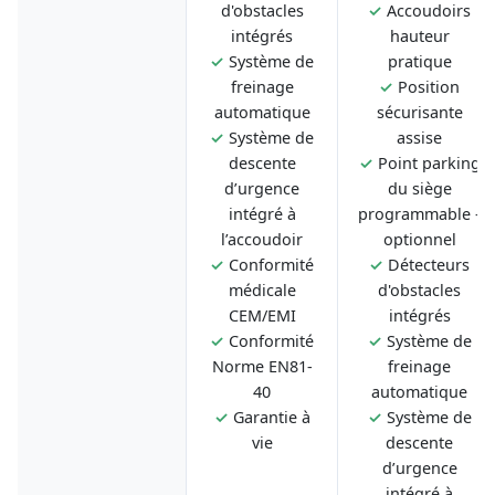
d'obstacles
✓
Accoudoirs
intégrés
hauteur
✓
Système de
pratique
freinage
✓
Position
automatique
sécurisante
✓
Système de
assise
descente
✓
Point parking
d’urgence
du siège
intégré à
programmable -
l’accoudoir
optionnel
✓
Conformité
✓
Détecteurs
médicale
d'obstacles
CEM/EMI
intégrés
✓
Conformité
✓
Système de
Norme EN81-
freinage
40
automatique
✓
Garantie à
✓
Système de
vie
descente
d’urgence
intégré à