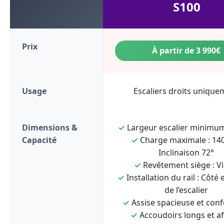
S100
Prix
À partir de 3 990€
Usage
Escaliers droits unique
Dimensions &
✓
Largeur escalier minimum
Capacité
✓
Charge maximale : 140
Inclinaison 72°
✓
Revêtement siège : Vi
✓
Installation du rail : Côté 
de l’escalier
✓
Assise spacieuse et conf
✓
Accoudoirs longs et af