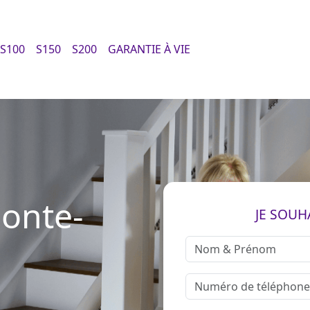
S100
S150
S200
GARANTIE À VIE
monte-
JE SOUH