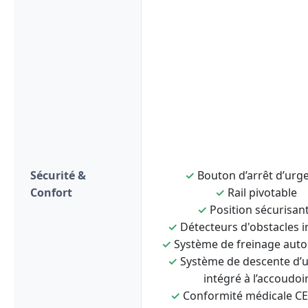
Sécurité &
✓
Bouton d’arrêt d’urg
Confort
✓
Rail pivotable
✓
Position sécurisan
✓
Détecteurs d'obstacles i
✓
Système de freinage aut
✓
Système de descente d’
intégré à l’accoudoi
✓
Conformité médicale C