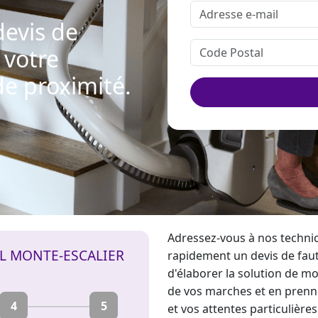
evis de
 votre
e proximité.
Adressez-vous à nos technic
IL MONTE-ESCALIER
rapidement un devis de fau
d'élaborer la solution de mob
de vos marches et en prenne
4
5
et vos attentes particulière