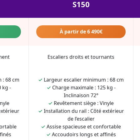
S150
À partir de 6 490€
ment
Escaliers droits et tournants
 : 68 cm
✓
Largeur escalier minimum : 68 cm
 kg -
✓
Charge maximale : 125 kg -
Inclinaison 72°
nyle
✓
Revêtement siège : Vinyle
extérieur
✓
Installation du rail : Côté extérieur
de l’escalier
ortable
✓
Assise spacieuse et confortable
finés
✓
Accoudoirs longs et affinés