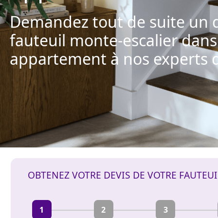
Demandez tout de suite un d
fauteuil monte-escalier dans
appartement à nos experts d
OBTENEZ VOTRE DEVIS DE VOTRE FAUTEU
1
2
3