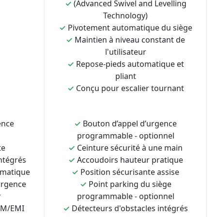
✓
(Advanced Swivel and Levelling
Technology)
✓
Pivotement automatique du siège
✓
Maintien à niveau constant de
l'utilisateur
✓
Repose-pieds automatique et
pliant
✓
Conçu pour escalier tournant
ence
✓
Bouton d’appel d’urgence
programmable - optionnel
te
✓
Ceinture sécurité à une main
ntégrés
✓
Accoudoirs hauteur pratique
omatique
✓
Position sécurisante assise
urgence
✓
Point parking du siège
r
programmable - optionnel
EM/EMI
✓
Détecteurs d'obstacles intégrés