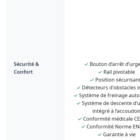
Sécurité &
✓
Bouton d’arrêt d’urg
Confort
✓
Rail pivotable
✓
Position sécurisan
✓
Détecteurs d'obstacles i
✓
Système de freinage aut
✓
Système de descente d’
intégré à l’accoudoi
✓
Conformité médicale C
✓
Conformité Norme EN
✓
Garantie à vie