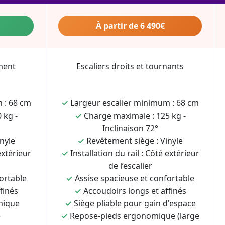
À partir de 6 490€
ment
Escaliers droits et tournants
 : 68 cm
✓
Largeur escalier minimum : 68 cm
 kg -
✓
Charge maximale : 125 kg -
Inclinaison 72°
nyle
✓
Revêtement siège : Vinyle
extérieur
✓
Installation du rail : Côté extérieur
de l’escalier
ortable
✓
Assise spacieuse et confortable
finés
✓
Accoudoirs longs et affinés
mique
✓
Siège pliable pour gain d'espace
e
✓
Repose-pieds ergonomique (large