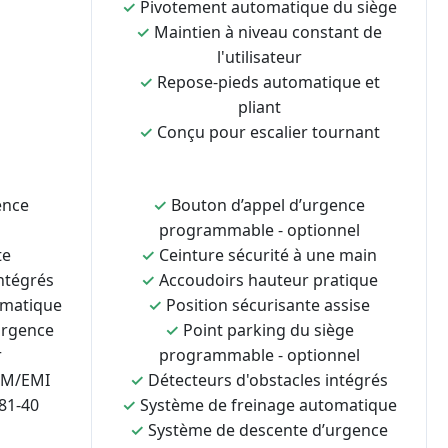
✓
Pivotement automatique du siège
✓
Maintien à niveau constant de
l'utilisateur
✓
Repose-pieds automatique et
pliant
✓
Conçu pour escalier tournant
ence
✓
Bouton d’appel d’urgence
programmable - optionnel
te
✓
Ceinture sécurité à une main
ntégrés
✓
Accoudoirs hauteur pratique
omatique
✓
Position sécurisante assise
urgence
✓
Point parking du siège
r
programmable - optionnel
EM/EMI
✓
Détecteurs d'obstacles intégrés
81-40
✓
Système de freinage automatique
✓
Système de descente d’urgence