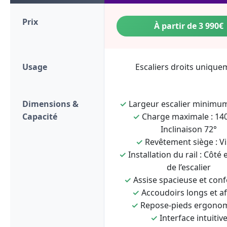
Prix
À partir de 3 990€
Usage
Escaliers droits unique
Dimensions &
✓
Largeur escalier minimum
Capacité
✓
Charge maximale : 140
Inclinaison 72°
✓
Revêtement siège : Vi
✓
Installation du rail : Côté 
de l’escalier
✓
Assise spacieuse et conf
✓
Accoudoirs longs et af
✓
Repose-pieds ergono
✓
Interface intuitiv