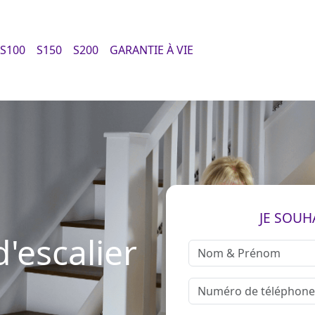
S100
S150
S200
GARANTIE À VIE
JE SOUH
d'escalier