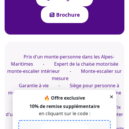
Brochure
Prix d'un monte-personne dans les Alpes-
Maritimes
-
Expert de la chaise motorisée
monte-escalier intérieur
-
Monte-escalier sur
mesure
Garantie à vie
-
Siège pour personne à
mobilité réduite
-
Prix d'un monte-personne
×
🔥 Offre exclusive
électrique à Nice
10% de remise supplémentaire
Monte-personne dans le Calvados
-
Prix
en cliquant sur le code :
d'un monte-escalier intérieur à Paris
-
Acheter
un monte-escalier droit
© 2022-2026 TK Home Solutions - CGV - Tous droits