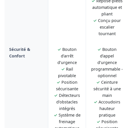
✓
Repose-pieds
automatique et
pliant
✓
Conçu pour
escalier
tournant
Sécurité &
✓
Bouton
✓
Bouton
Confort
d’arrêt
d’appel
d’urgence
d’urgence
✓
Rail
programmable -
pivotable
optionnel
✓
Position
✓
Ceinture
sécurisante
sécurité à une
✓
Détecteurs
main
d'obstacles
✓
Accoudoirs
intégrés
hauteur
✓
Système de
pratique
freinage
✓
Position