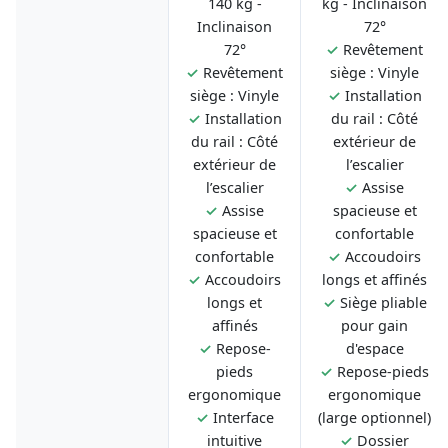
140 kg -
kg - Inclinaison
Inclinaison
72°
72°
✓
Revêtement
✓
Revêtement
siège : Vinyle
siège : Vinyle
✓
Installation
✓
Installation
du rail : Côté
du rail : Côté
extérieur de
extérieur de
l’escalier
l’escalier
✓
Assise
✓
Assise
spacieuse et
spacieuse et
confortable
confortable
✓
Accoudoirs
✓
Accoudoirs
longs et affinés
longs et
✓
Siège pliable
affinés
pour gain
✓
Repose-
d'espace
pieds
✓
Repose-pieds
ergonomique
ergonomique
✓
Interface
(large optionnel)
intuitive
✓
Dossier