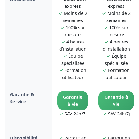
express
express
✓
Moins de 2
✓
Moins de 2
semaines
semaines
✓
100% sur
✓
100% sur
mesure
mesure
✓
4 heures
✓
4 heures
d'installation
d'installation
✓
Équipe
✓
Équipe
spécialisée
spécialisée
✓
Formation
✓
Formation
utilisateur
utilisateur
Garantie &
Garantie
Garantie à
Service
à vie
vie
✓
SAV 24h/7j
✓
SAV 24h/7j
Disponibilité
✓
Partout en
✓
Partout en